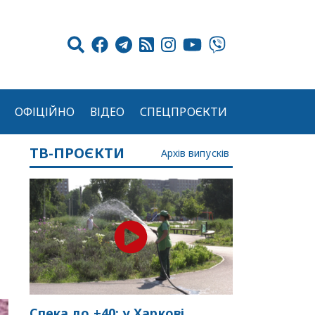
ОФІЦІЙНО
ВІДЕО
СПЕЦПРОЄКТИ
ТВ-ПРОЄКТИ
Архів випусків
Спека до +40: у Харкові