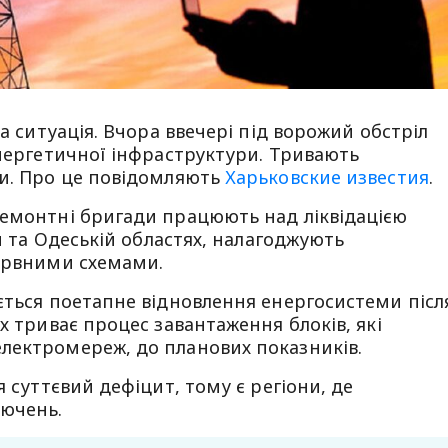
на ситуація. Вчора ввечері під ворожий обстріл
енергетичної інфраструктури. Тривають
ти. Про це повідомляють
Харьковские известия
.
ремонтні бригади працюють над ліквідацією
ій та Одеській областях, налагоджують
зервними схемами.
ється поетапне відновлення енергосистеми післ
х триває процес завантаження блоків, які
лектромереж, до планових показників.
я суттєвий дефіцит, тому є регіони, де
лючень.