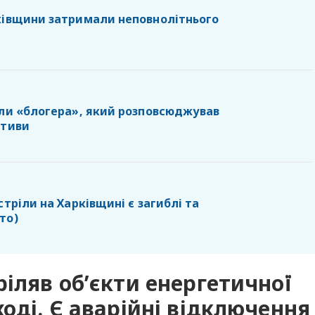
ківщини затримали неповнолітнього
или «блогера», який розповсюджував
ативи
стріли на Харківщині є загиблі та
то)
ріляв об’єкти енергетичної
оді. Є аварійні відключення