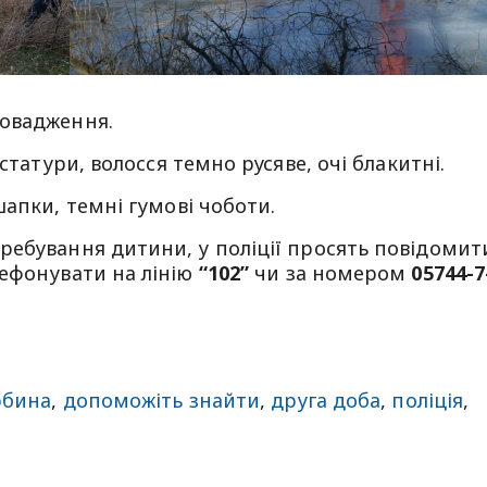
ровадження.
 статури, волосся темно русяве, очі блакитні.
шапки, темні гумові чоботи.
ребування дитини, у поліції просять повідомит
лефонувати на лінію
“102”
чи за номером
05744-7
рбина
,
допоможіть знайти
,
друга доба
,
поліція
,
sApp
egram
Share