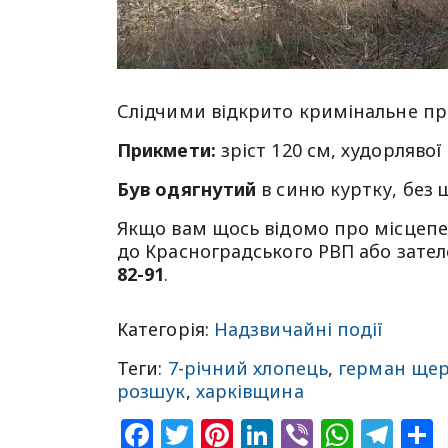
Слідчими відкрито кримінальне п
Прикмети:
зріст 120 см, худорлявої
Був одягнутий
в синю куртку, без 
Якщо вам щось відомо про місцепе
до Красноградського РВП або зате
82-91
.
Категорія:
Надзвичайні події
Теги:
7-річний хлопець
,
герман ще
розшук
,
харківщина
Facebook
Twitter
Pinterest
LinkedIn
Viber
What
Tel