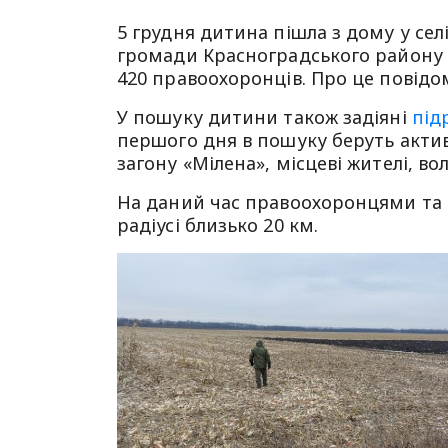
5 грудня дитина пішла з дому у сел
громади Красноградського району 
420 правоохоронців. Про це повід
У пошуку дитини також задіяні
під
першого дня в пошуку беруть акти
загону «Мілена», місцеві жителі, во
На даний час правоохоронцями та 
радіусі близько 20 км.