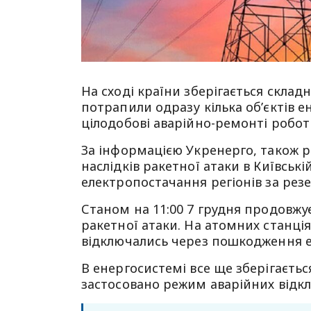
На сході країни зберігається склад
потрапили одразу кілька об’єктів 
цілодобові аварійно-ремонті робо
За інформацією Укренерго, також 
наслідків ракетної атаки в Київськ
електропостачання регіонів за ре
Станом на 11:00 7 грудня продовжу
ракетної атаки. На атомних станція
відключались через пошкодження е
В енергосистемі все ще зберігаєтьс
застосовано режим аварійних відк