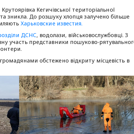
і Крутоярівка Кегичівської територіальної
та зникла. До розшуку хлопця залучено більше
омляють
Харьковские известия.
розділи ДСНС
, водолази, військовослужбовці. З
вну участь представники пошуково-рятувальног
лонтери.
громадянами обстежено відкриту місцевість в