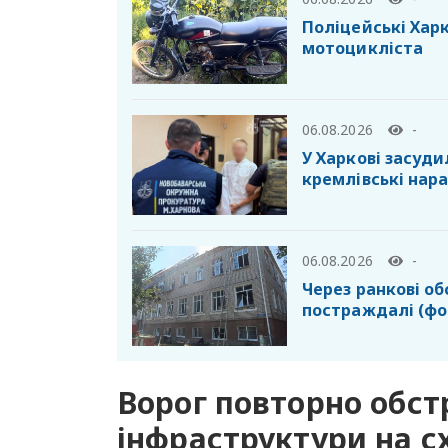
Поліцейські Хар
мотоцикліста
06.08.2026
-
У Харкові засуд
кремлівські нар
06.08.2026
-
Через ранкові об
постраждалі (фо
Ворог повторно обст
інфраструктури на сх