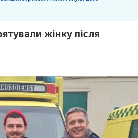
рятували жінку після