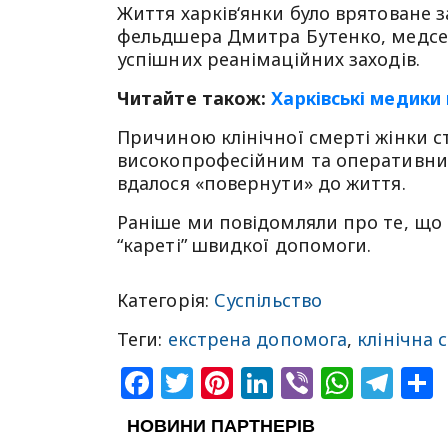
Життя харків‘янки було врятоване 
фельдшера Дмитра Бутенко, медсес
успішних реанімаційних заходів.
Читайте також:
Харківські медики
Причиною клінічної смерті жінки ст
високопрофесійним та оперативним
вдалося «повернути» до життя.
Раніше ми повідомляли про те, що
“кареті” швидкої допомоги.
Категорія:
Суспільство
Теги:
екстрена допомога
,
клінічна 
Facebook
Twitter
Pinterest
LinkedIn
Viber
What
Tel