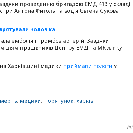
завдяки проведенню бригадою ЕМД 413 у складі
три Антона Фиголь та водія Євгена Сукова
 врятували чоловіка
ала емболія і тромбоз артерій. Завдяки
 діям працівників Центру ЕМД та МК жінку
 на Харківщині медики
приймали пологи
у
смерть
,
медики
,
порятунок
,
харків
sApp
egram
Share