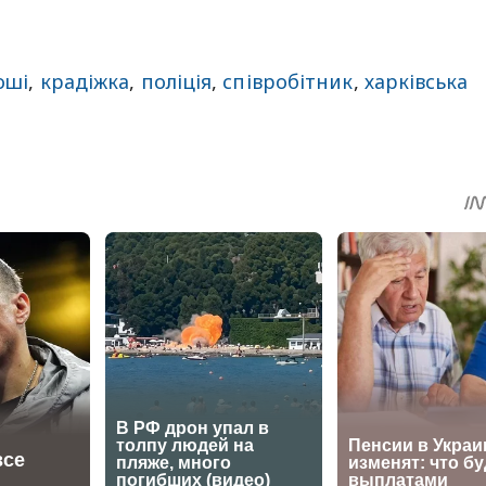
оші
,
крадіжка
,
поліція
,
співробітник
,
харківська
sApp
egram
Share