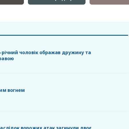
2-річний чоловік ображав дружину та
равою
жим вогнем
наслідок ворожих атак загинули двоє