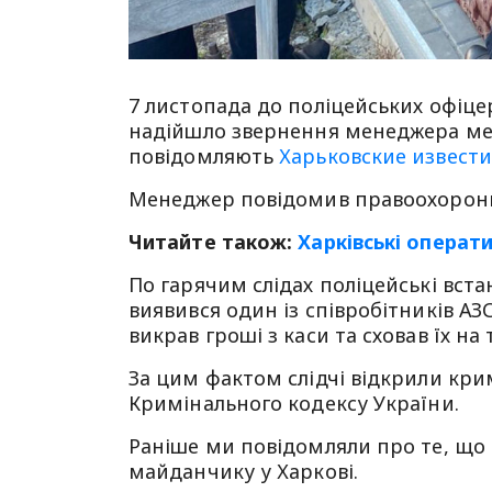
7 листопада до поліцейських офіце
надійшло звернення менеджера мер
повідомляють
Харьковские извести
Менеджер повідомив правоохоронця
Читайте також:
Харківські операт
По гарячим слідах поліцейські вста
виявився один із співробітників АЗС
викрав гроші з каси та сховав їх на
За цим фактом слідчі відкрили крим
Кримінального кодексу України.
Раніше ми повідомляли про те, що
майданчику у Харкові.