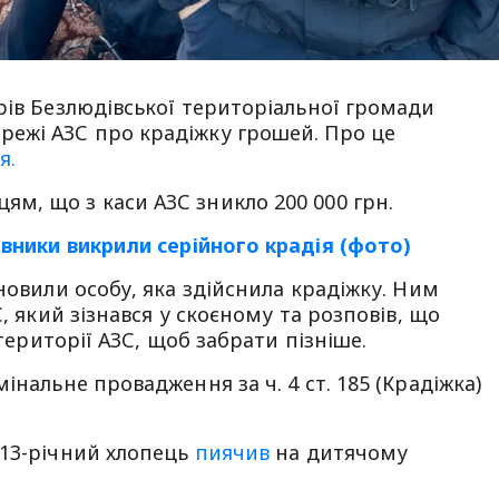
рів Безлюдівської територіальної громади
ежі АЗС про крадіжку грошей. Про це
я.
м, що з каси АЗС зникло 200 000 грн.
ивники викрили серійного крадія (фото)
новили особу, яка здійснила крадіжку. Ним
, який зізнався у скоєному та розповів, що
 території АЗС, щоб забрати пізніше.
інальне провадження за ч. 4 ст. 185 (Крадіжка)
 13-річний хлопець
пиячив
на дитячому