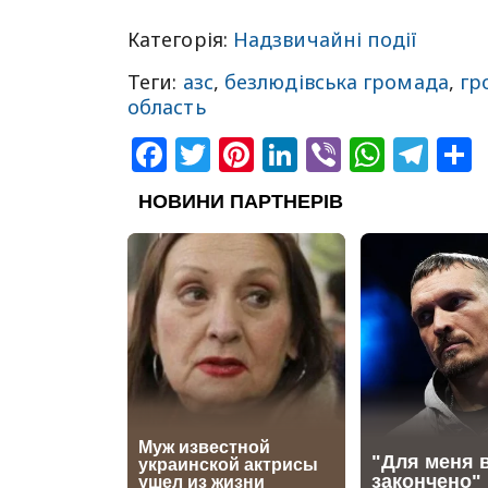
Категорія:
Надзвичайні події
Теги:
азс
,
безлюдівська громада
,
гр
область
Facebook
Twitter
Pinterest
LinkedIn
Viber
What
Tel