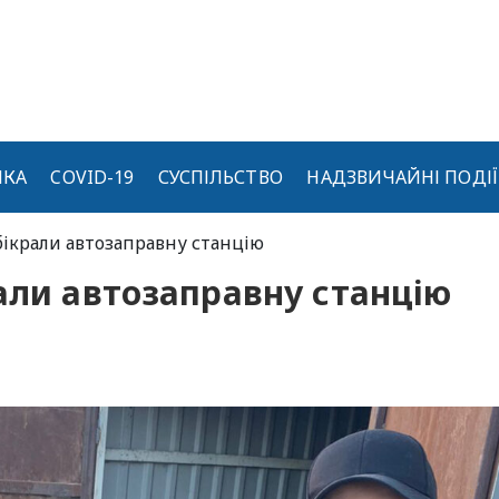
ИКА
COVID-19
СУСПІЛЬСТВО
НАДЗВИЧАЙНІ ПОДІЇ
бікрали автозаправну станцію
али автозаправну станцію