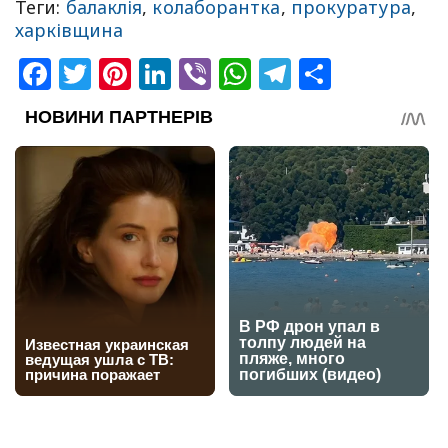
Теги:
балаклія
,
колаборантка
,
прокуратура
,
харківщина
Facebook
Twitter
Pinterest
LinkedIn
Viber
WhatsApp
Telegram
Share