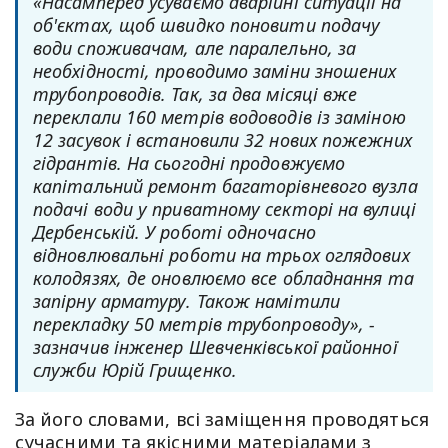
«Насамперед усуваємо аварійні ситуації на
об'єктах, щоб швидко поновити подачу
води споживачам, але паралельно, за
необхідності, проводимо заміни зношених
трубопроводів. Так, за два місяці вже
переклали 160 метрів водоводів із заміною
12 засувок і встановили 32 нових пожежних
гідрантів. На сьогодні продовжуємо
капітальний ремонт багаторівневого вузла
подачі води у приватному секторі на вулиці
Дербенській. У роботі одночасно
відновлювальні роботи на трьох оглядових
колодязях, де оновлюємо все обладнання та
запірну арматуру. Також намітили
перекладку 50 метрів трубопроводу», -
зазначив інженер Шевченківської районної
служби Юрій Грищенко.
За його словами, всі заміщення проводяться
сучасними та якісними матеріалами з