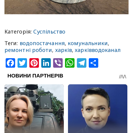
Категорія:
Суспільство
Теги:
водопостачання
,
комунальники
,
ремонтні роботи
,
харків
,
харківводоканал
Facebook
Twitter
Pinterest
LinkedIn
Viber
WhatsApp
Telegram
Share