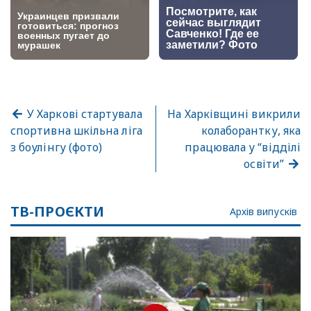
У Харкові стартувала
На Харківщині викрили
спортивна шкільна ліга
колаборантку, яка
з боулінгу (фото)
працювала у “відділі
освіти”
ТВ-ПРОЄКТИ
Архів випусків