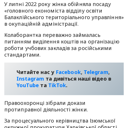
У липні 2022 року жінка обійняла посаду
«головного економіста відділу освіти
Балаклійського територіального управління»
в окупаційній адміністрації.
Колаборантка переважно займалась
питанням виділення коштів на організацію
роботи учбових закладів за російськими
стандартами.
Читайте нас у
Facebook
,
Telegram
,
Instagram
та дивіться наші відео в
YouТube
та
TikTok
.
Правоохоронці зібрали докази
протиправної діяльності жінки.
За процесуального керівництва Ізюмської
окружної прокуратури Харківської області