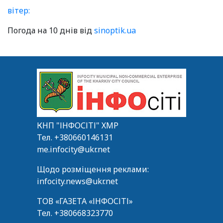
вітер:
Погода на 10 днів від
sinoptik.ua
КНП "ІНФОСІТІ" ХМР
Тел.
+380660146131
me.infocity@ukr.net
Щодо розміщення реклами:
infocity.news@ukr.net
ТОВ «ГАЗЕТА «ІНФОСІТІ»
Тел.
+380668323770