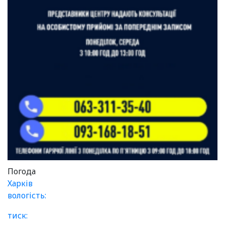
Погода
Харків
вологість:
тиск: