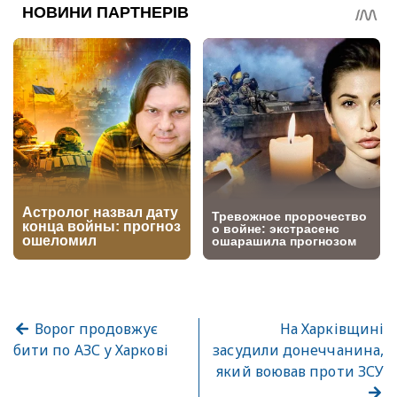
Ворог продовжує
На Харківщині
бити по АЗС у Харкові
засудили донеччанина,
який воював проти ЗСУ