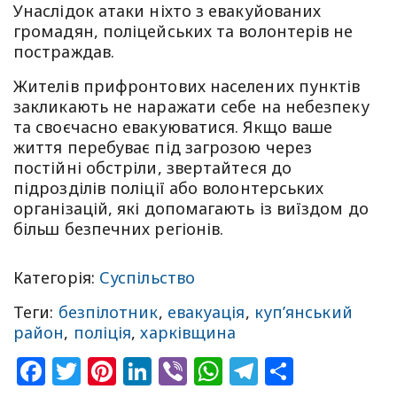
Унаслідок атаки ніхто з евакуйованих
громадян, поліцейських та волонтерів не
постраждав.
Жителів прифронтових населених пунктів
закликають не наражати себе на небезпеку
та своєчасно евакуюватися. Якщо ваше
життя перебуває під загрозою через
постійні обстріли, звертайтеся до
підрозділів поліції або волонтерських
організацій, які допомагають із виїздом до
більш безпечних регіонів.
Категорія:
Суспільство
Теги:
безпілотник
,
евакуація
,
куп’янський
район
,
поліція
,
харківщина
Facebook
Twitter
Pinterest
LinkedIn
Viber
WhatsApp
Telegram
Share