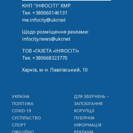
КНП "ІНФОСІТІ" ХМР
Тел.
+380660146131
me.infocity@ukr.net
Щодо розміщення реклами:
infocity.news@ukr.net
ТОВ «ГАЗЕТА «ІНФОСІТІ»
Тел.
+380668323770
Харків, м-н. Павлівський, 10
УКРАЇНА
ДЛЯ ЗВЕРНЕНЬ –
ПОЛІТИКА
ЗАПОБІГАННЯ
COVID-19
КОРУПЦІЇ
СУСПІЛЬСТВО
ПУБЛІЧНА
СПОРТ
ІНФОРМАЦІЯ
ОФІЦІЙНО
РЕКЛАМА