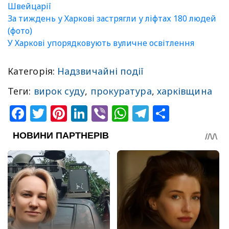
Швейцарії
За тиждень у Харкові застрягли у ліфтах 180 людей
(фото)
У Харкові упорядковують вуличне освітлення
Категорія:
Надзвичайні події
Теги:
вирок суду
,
прокуратура
,
харківщина
Facebook
Twitter
Pinterest
LinkedIn
Viber
WhatsApp
Telegram
Share