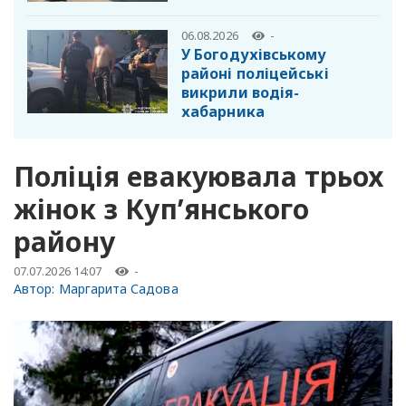
06.08.2026
-
У Богодухівському
районі поліцейські
викрили водія-
хабарника
Поліція евакуювала трьох
жінок з Куп’янського
району
07.07.2026 14:07
-
Автор:
Маргарита Садова