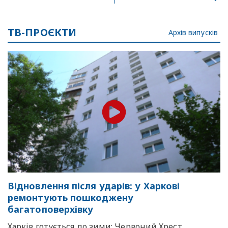
ТВ-ПРОЄКТИ
Архів випусків
Відновлення після ударів: у Харкові
ремонтують пошкоджену
багатоповерхівку
Харків готується до зими: Червоний Хрест