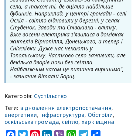
села, а також ті, де вціліло найбільше
будинків. Наприклад, у центрі громади - селі
Оскіл - світло відновили у березні, у селах
Студенок, Заводи та Співаківка - влітку.
Вже восени електрика з'явилася в домівках
жителів Вірнопілля, Донецького, а тепер і
Сніжківки. Дуже нас чекають у
Топольському. Частково село заживили, але
декілька дворів поки без світла.
Найближчим часом це питання вирішимо",
- зазначив Віталій Борщ.
Категорія:
Суспільство
Теги:
відновлення електропостачання
,
енергетики
,
інфраструктура
,
Обстріли
,
оскільська громада
,
світло
,
харківщина
Facebook
Twitter
Pinterest
LinkedIn
Viber
WhatsApp
Telegram
Share