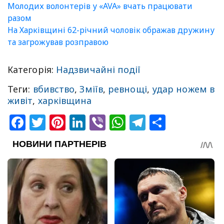
Молодих волонтерів у «AVA» вчать працювати
разом
На Харківщині 62-річний чоловік ображав дружину
та загрожував розправою
Категорія:
Надзвичайні події
Теги:
вбивство
,
Зміїв
,
ревнощі
,
удар ножем в
живіт
,
харківщина
Facebook
Twitter
Pinterest
LinkedIn
Viber
WhatsApp
Telegram
Share