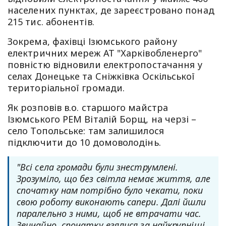
населених пунктах, де зареєстровано понад
215 тис. абонентів.
Зокрема, фахівці Ізюмського району
електричних мереж АТ "Харківобленерго"
повністю відновили електропостачання у
селах Донецьке та Сніжківка Оскільської
територіальної громади.
Як розповів в.о. старшого майстра
Ізюмського РЕМ Віталій Борщ, на черзі –
село Топольське: там залишилося
підключити до 10 домоволодінь.
"Всі села громади були знеструмлені.
Зрозуміло, що без світла немає життя, але
спочатку нам потрібно було чекати, поки
свою роботу виконають сапери. Далі йшли
паралельно з ними, щоб не втрачати час.
Звичайно, спочатку взялися за найкрупніші