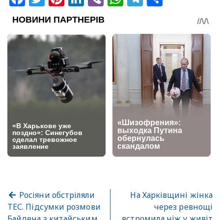
Росіяни обстріляли
На Харківщині жінка
ТЕС. Підсумки розмови
через ревнощі
Байдена з китайським
встромила ніж у живіт