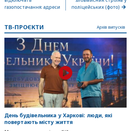
відключать
зловмисник стріляв у
газопостачання: адреси
поліцейських (фото)
ТВ-ПРОЄКТИ
Архів випусків
День будівельника у Харкові: люди, які
повертають місту життя