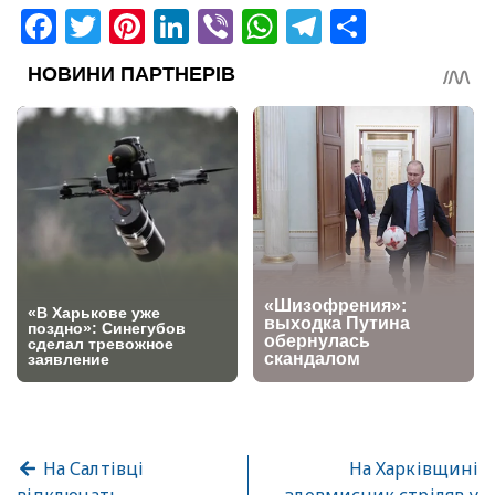
Facebook
Twitter
Pinterest
LinkedIn
Viber
WhatsApp
Telegram
Share
На Салтівці
На Харківщині