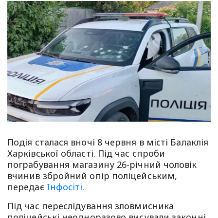
Подія сталася вночі 8 червня в місті Балаклія
Харківської області. Під час спроби
пограбування магазину 26-річний чоловік
вчинив збройний опір поліцейським,
передає
Iнфосiтi
.
Під час переслідування зловмисника
поліцейські неодноразово висували законні