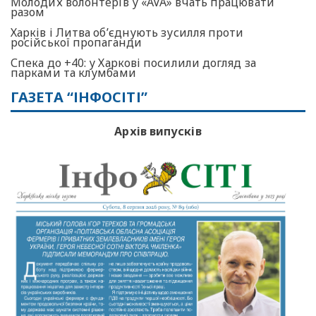
Молодих волонтерів у «AVA» вчать працювати
разом
Харків і Литва об’єднують зусилля проти
російської пропаганди
Спека до +40: у Харкові посилили догляд за
парками та клумбами
ГАЗЕТА “ІНФОСІТІ”
Архів випусків