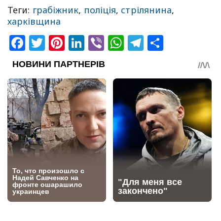
Теги:
грабіжник
,
поліція
,
стрілянина
,
харківщина
Facebook
Twitter
Pinterest
LinkedIn
Viber
WhatsApp
Telegram
Share