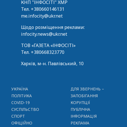
КНП "ІНФОСІТІ" ХМР
Тел.
+380660146131
me.infocity@ukr.net
Щодо розміщення реклами:
infocity.news@ukr.net
ТОВ «ГАЗЕТА «ІНФОСІТІ»
Тел.
+380668323770
Харків, м-н. Павлівський, 10
УКРАЇНА
ДЛЯ ЗВЕРНЕНЬ –
ПОЛІТИКА
ЗАПОБІГАННЯ
COVID-19
КОРУПЦІЇ
СУСПІЛЬСТВО
ПУБЛІЧНА
СПОРТ
ІНФОРМАЦІЯ
ОФІЦІЙНО
РЕКЛАМА