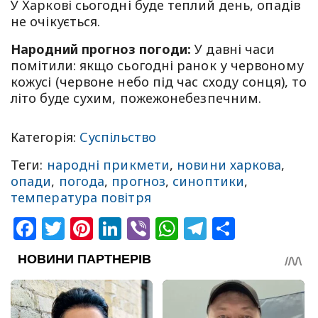
У Харкові сьогодні буде теплий день, опадів
не очікується.
Народний прогноз погоди:
У давні часи
помітили: якщо сьогодні ранок у червоному
кожусі (червоне небо під час сходу сонця), то
літо буде сухим, пожежонебезпечним.
Категорія:
Суспільство
Теги:
народні прикмети
,
новини харкова
,
опади
,
погода
,
прогноз
,
синоптики
,
температура повітря
Facebook
Twitter
Pinterest
LinkedIn
Viber
WhatsApp
Telegram
Share