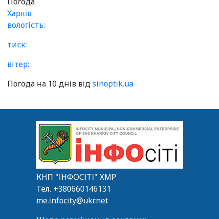
Погода
Харків
вологість:
тиск:
вітер:
Погода на 10 днів від
sinoptik.ua
КНП "ІНФОСІТІ" ХМР
Тел.
+380660146131
me.infocity@ukr.net