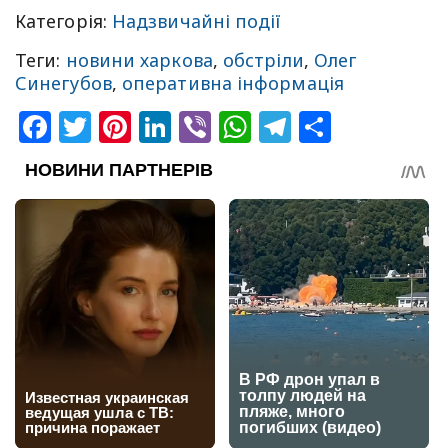
Категорія:
Надзвичайні події
Теги:
новини харкова
,
обстріли
,
Олег
Синегубов
,
оперативна інформація
Facebook
Twitter
Pinterest
LinkedIn
Viber
WhatsApp
Telegram
Share