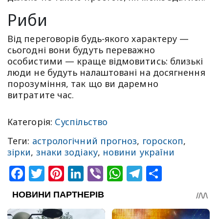
Риби
Від переговорів будь-якого характеру —
сьогодні вони будуть переважно
особистими — краще відмовитись: близькі
люди не будуть налаштовані на досягнення
порозуміння, так що ви даремно
витратите час.
Категорія:
Суспільство
Теги:
астрологічний прогноз
,
гороскоп
,
зірки
,
знаки зодіаку
,
новини україни
Facebook
Twitter
Pinterest
LinkedIn
Viber
WhatsApp
Telegram
Share