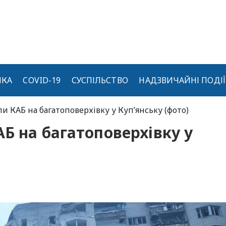
ИКА
COVID-19
СУСПІЛЬСТВО
НАДЗВИЧАЙНІ ПОДІЇ
и КАБ на багатоповерхівку у Куп’янську (фото)
Б на багатоповерхівку у