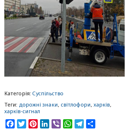
Категорія:
Суспільство
Теги:
дорожні знаки
,
світлофори
,
харків
,
харків-сигнал
Facebook
Twitter
Pinterest
LinkedIn
Viber
WhatsApp
Telegram
Share