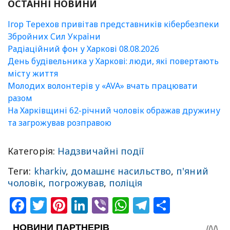
ОСТАННІ НОВИНИ
Ігор Терехов привітав представників кібербезпеки
Збройних Сил України
Радіаційний фон у Харкові 08.08.2026
День будівельника у Харкові: люди, які повертають
місту життя
Молодих волонтерів у «AVA» вчать працювати
разом
На Харківщині 62-річний чоловік ображав дружину
та загрожував розправою
Категорія:
Надзвичайні події
Теги:
kharkiv
,
домашнє насильство
,
п'яний
чоловік
,
погрожував
,
поліція
Facebook
Twitter
Pinterest
LinkedIn
Viber
WhatsApp
Telegram
Share