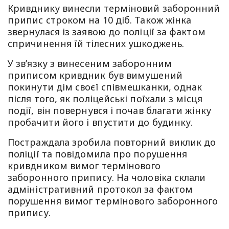
Кривднику винесли терміновий заборонний
припис строком на 10 діб. Також жінка
звернулася із заявою до поліції за фактом
спричинення їй тілесних ушкоджень.
У зв’язку з винесеним заборонним
приписом кривдник був вимушений
покинути дім своєї співмешканки, однак
після того, як поліцейські поїхали з місця
події, він повернувся і почав благати жінку
пробачити його і впустити до будинку.
Постраждала зробила повторний виклик до
поліції та повідомила про порушення
кривдником вимог термінового
заборонного припису. На чоловіка склали
адміністративний протокол за фактом
порушення вимог термінового заборонного
припису.