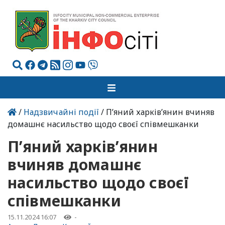
/
Надзвичайні події
/ П’яний харків’янин вчиняв
домашнє насильство щодо своєї співмешканки
П’яний харків’янин
вчиняв домашнє
насильство щодо своєї
співмешканки
15.11.2024 16:07
-