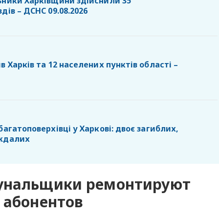
ьники Харківщини здійснили 35
дів – ДСНС 09.08.2026
в Харків та 12 населених пунктів області –
багатоповерхівці у Харкові: двоє загиблих,
аждалих
мунальщики ремонтируют
 абонентов