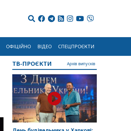
ОФІЦІЙНО
ВІДЕО
СПЕЦПРОЄКТИ
ТВ-ПРОЄКТИ
Архів випусків
День будівельника у Харкові: