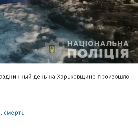
праздничный день на Харьковщине произошло
я
,
смерть
sApp
egram
Share