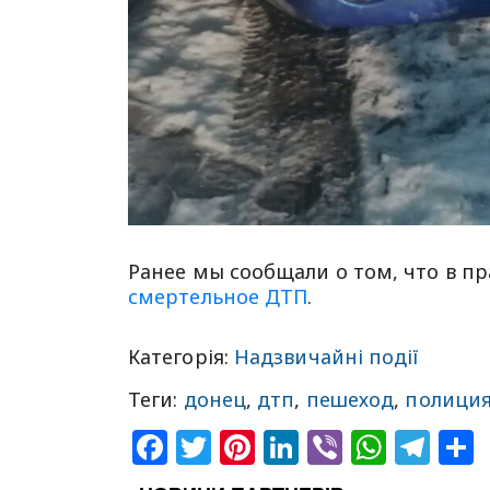
Ранее мы сообщали о том, что в 
смертельное ДТП
.
Категорія:
Надзвичайні події
Теги:
донец
,
дтп
,
пешеход
,
полици
Facebook
Twitter
Pinterest
LinkedIn
Viber
What
Tel