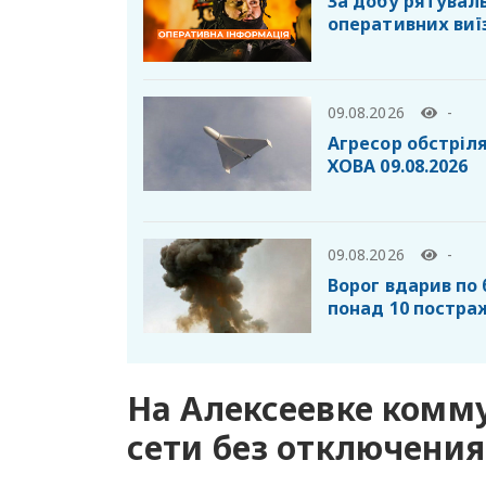
За добу рятувал
оперативних виїз
09.08.2026
-
Агресор обстріля
ХОВА 09.08.2026
09.08.2026
-
Ворог вдарив по 
понад 10 постр
На Алексеевке ком
сети без отключения