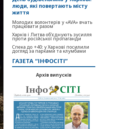
люди, які повертають місту
життя
Молодих волонтерів у «AVA» вчать
працювати разом
Харків і Литва об’єднують зусилля
проти російської пропаганди
Спека до +40: у Харкові посилили
догляд за парками та клумбами
ГАЗЕТА “ІНФОСІТІ”
Архів випусків