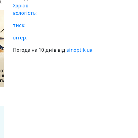
Харків
вологість:
тиск:
вітер:
Погода на 10 днів від
sinoptik.ua