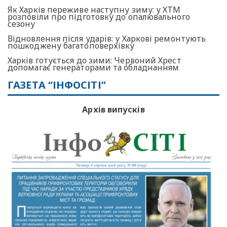
Як Харків переживе наступну зиму: у ХТМ
розповіли про підготовку до опалювального
сезону
Відновлення після ударів: у Харкові ремонтують
пошкоджену багатоповерхівку
Харків готується до зими: Червоний Хрест
допомагає генераторами та обладнанням
ГАЗЕТА “ІНФОСІТІ”
Архів випусків