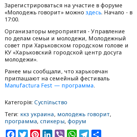
Зарегистрироваться на участие в форуме
«Молодежь говорит» можно
здесь
. Начало - в
17:00.
Организаторы мероприятия - Управление
по делам семьи и молодежи, Молодежный
совет при Харьковском городском голове и
КУ «Харьковский городской центр досуга
молодежи».
Ранее мы сообщали, что харьковчан
приглашают на семейный фестиваль
Manufactura Fest — программа
.
Категорія:
Суспільство
Теги:
ккз украина
,
молодежь говорит
,
программа
,
спикеры
,
форум
Facebook
Twitter
Pinterest
LinkedIn
Viber
WhatsApp
Telegram
Share