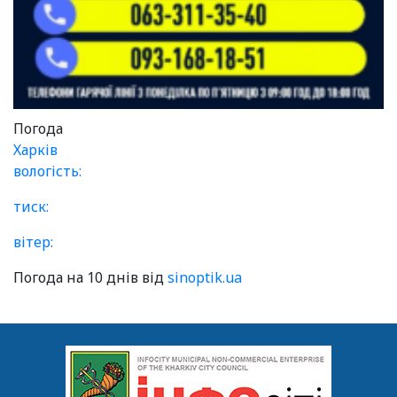
Погода
Харків
вологість:
тиск:
вітер:
Погода на 10 днів від
sinoptik.ua