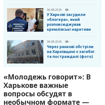
06.08.2026
-
У Харкові засудили
«блогера», який
розповсюджував
кремлівські наративи
06.08.2026
-
Через ранкові обстріли
на Харківщині є загиблі
та постраждалі (фото)
«Молодежь говорит»: В
Харькове важные
вопросы обсудят в
необычном формате —