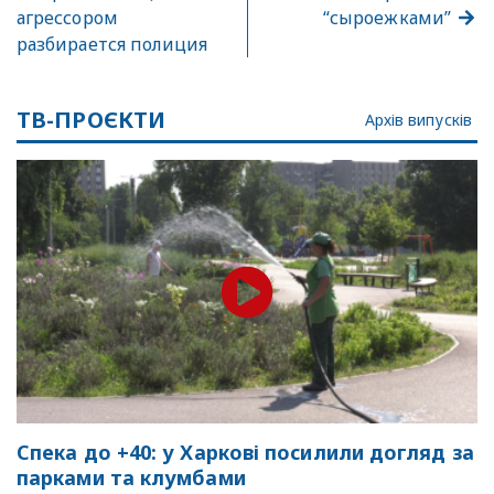
агрессором
“сыроежками”
разбирается полиция
ТВ-ПРОЄКТИ
Архів випусків
Спека до +40: у Харкові посилили догляд за
парками та клумбами