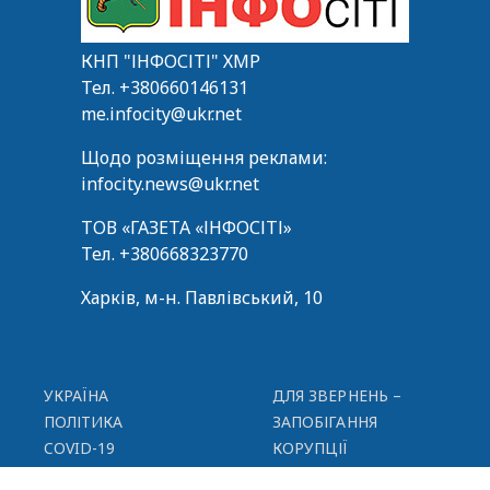
КНП "ІНФОСІТІ" ХМР
Тел.
+380660146131
me.infocity@ukr.net
Щодо розміщення реклами:
infocity.news@ukr.net
ТОВ «ГАЗЕТА «ІНФОСІТІ»
Тел.
+380668323770
Харків, м-н. Павлівський, 10
УКРАЇНА
ДЛЯ ЗВЕРНЕНЬ –
ПОЛІТИКА
ЗАПОБІГАННЯ
COVID-19
КОРУПЦІЇ
СУСПІЛЬСТВО
ПУБЛІЧНА