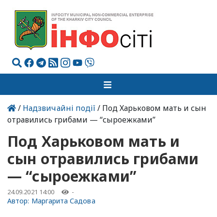
/
Надзвичайні події
/ Под Харьковом мать и сын
отравились грибами — “сыроежками”
Под Харьковом мать и
сын отравились грибами
— “сыроежками”
24.09.2021 14:00
-
Автор:
Маргарита Садова