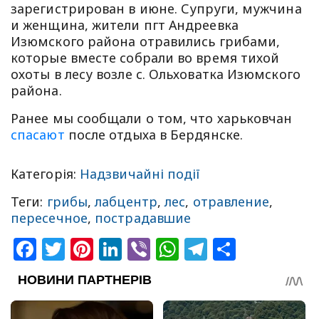
зарегистрирован в июне. Супруги, мужчина
и женщина, жители пгт Андреевка
Изюмского района отравились грибами,
которые вместе собрали во время тихой
охоты в лесу возле с. Ольховатка Изюмского
района.
Ранее мы сообщали о том, что харьковчан
спасают
после отдыха в Бердянске.
Категорія:
Надзвичайні події
Теги:
грибы
,
лабцентр
,
лес
,
отравление
,
пересечное
,
пострадавшие
Facebook
Twitter
Pinterest
LinkedIn
Viber
WhatsApp
Telegram
Share