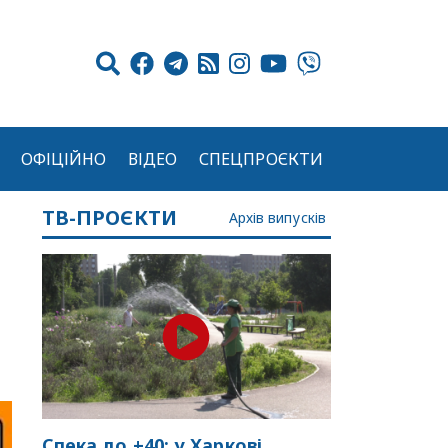
ОФІЦІЙНО
ВІДЕО
СПЕЦПРОЄКТИ
ТВ-ПРОЄКТИ
Архів випусків
Спека до +40: у Харкові