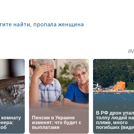
гите найти
,
пропала женщина
sApp
egram
Share