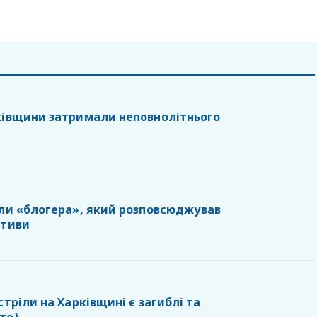
ківщини затримали неповнолітнього
или «блогера», який розповсюджував
ативи
стріли на Харківщині є загиблі та