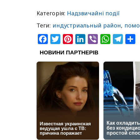
Категорія:
Надзвичайні події
Теги:
индустриальный район
,
помо
Facebook
Twitter
Pinterest
LinkedIn
Viber
What
Tel