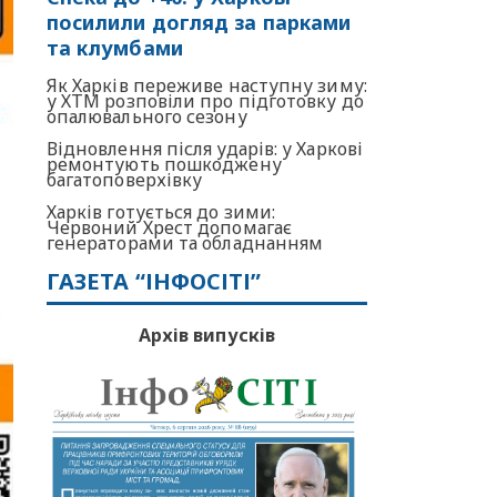
посилили догляд за парками
та клумбами
Як Харків переживе наступну зиму:
у ХТМ розповіли про підготовку до
опалювального сезону
Відновлення після ударів: у Харкові
ремонтують пошкоджену
багатоповерхівку
Харків готується до зими:
Червоний Хрест допомагає
генераторами та обладнанням
ГАЗЕТА “ІНФОСІТІ”
Архів випусків