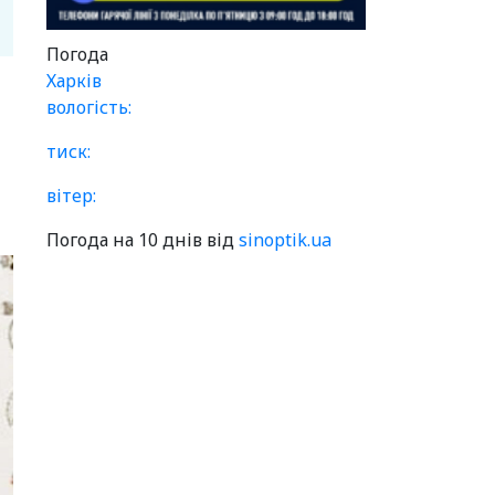
Погода
Харків
вологість:
тиск:
вітер:
Погода на 10 днів від
sinoptik.ua