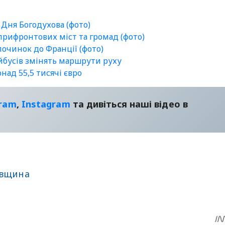
 Дня Богодухова (фото)
 прифронтових міст та громад (фото)
очинок до Франції (фото)
ейбусів змінять маршрути руху
ад 55,5 тисячі євро
gram
,
Instagram
та дивіться наші відео в
івщина
sApp
egram
Share