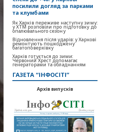
посилили догляд за парками
та клумбами
Як Харків переживе наступну зиму:
у ХТМ розповіли про підготовку до
опалювального сезону
Відновлення після ударів: у Харкові
ремонтують пошкоджену
багатоповерхівку
Харків готується до зими:
Червоний Хрест допомагає
генераторами та обладнанням
ГАЗЕТА “ІНФОСІТІ”
Архів випусків