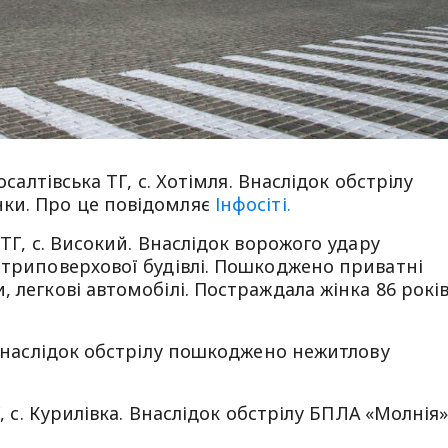
осалтівська ТГ, с. Хотімля. Внаслідок обстрілу
ки. Про це повідомляє
Інфосіті.
 ТГ, с. Високий. Внаслідок ворожого удару
 триповерхової будівлі. Пошкоджено приватні
 легкові автомобілі. Постраждала жінка 86 рокі
. Внаслідок обстрілу пошкоджено нежитлову
Г, с. Курилівка. Внаслідок обстрілу БПЛА «Молнія