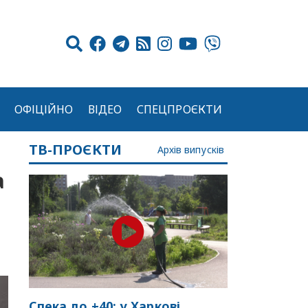
ОФІЦІЙНО
ВІДЕО
СПЕЦПРОЄКТИ
ТВ-ПРОЄКТИ
Архів випусків
а
Спека до +40: у Харкові