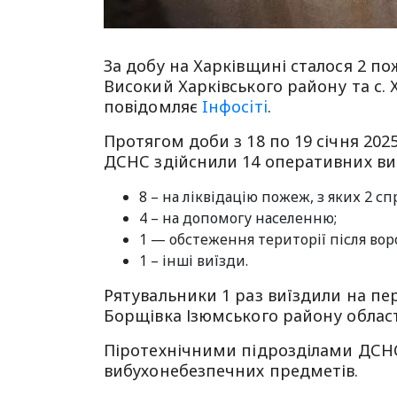
За добу на Харківщині сталося 2 п
Високий Харківського району та с. 
повiдомляє
Iнфосiтi
.
Протягом доби з 18 по 19 січня 202
ДСНС здійснили 14 оперативних виїз
8 – на ліквідацію пожеж, з яких 2 
4 – на допомогу населенню;
1 — обстеження території після вор
1 – інші виїзди.
Рятувальники 1 раз виїздили на пер
Борщівка Ізюмського району област
Піротехнічними підрозділами ДСН
вибухонебезпечних предметів.