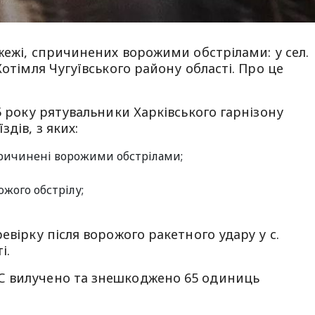
ожежі, спричинених ворожими обстрілами: у сел.
Хотімля Чугуївського району області. Про це
5 року рятувальники Харківського гарнізону
дів, з яких:
спричинені ворожими обстрілами;
ожого обстрілу;
евірку після ворожого ракетного удару у с.
і.
С вилучено та знешкоджено 65 одиниць