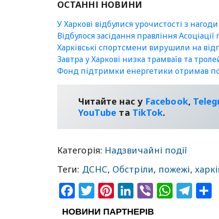
ОСТАННІ НОВИНИ
У Харкові відбулися урочистості з нагоди
Відбулося засідання правління Асоціації
Харківські спортсмени вирушили на відп
Завтра у Харкові низка трамваїв та трол
Фонд підтримки енергетики отримав пон
Читайте нас у
Facebook
,
Tele
YouТube
та
TikTok
.
Категорія:
Надзвичайні події
Теги:
ДСНС
,
Обстріли
,
пожежі
,
харк
Facebook
Twitter
Pinterest
LinkedIn
Viber
What
Tel