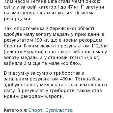
Тим часом Тетяна Біла стала чемпіонкою
світу у ваговій категорії до 47 кг. Її виступи
на змаганнях запам'ятаються кількома
рекордами.
Так, спортсменка з Харківської області
здобула малу золоту медаль у присіданні з
результатом 190 кг, що є новим рекордом
Європи. В жимі лежачі з результатом 112,5 кг
(рекорд України) вона також виборола малу
золоту медаль, а у становій тязі (157,5 кг)
зайняла 2 місце та мале «срібло».
В підсумку за сумою триборства з
загальним результатом 460 кг Тетяна Біла
здобула золоту медаль та стала чемпіонкою
світу. Її результат у триборстві також став
новим рекордом Європи.
Категорія:
Спорт
,
Суспільство