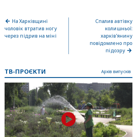
На Харківщині
Спалив автівку
чоловік втратив ногу
колишньої:
через підрив на міні
харків’янину
повідомлено про
підозру
ТВ-ПРОЄКТИ
Архів випусків