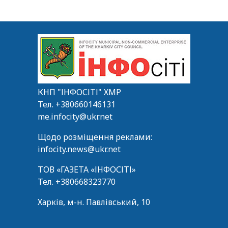
КНП "ІНФОСІТІ" ХМР
Тел.
+380660146131
me.infocity@ukr.net
Щодо розміщення реклами:
infocity.news@ukr.net
ТОВ «ГАЗЕТА «ІНФОСІТІ»
Тел.
+380668323770
Харків, м-н. Павлівський, 10