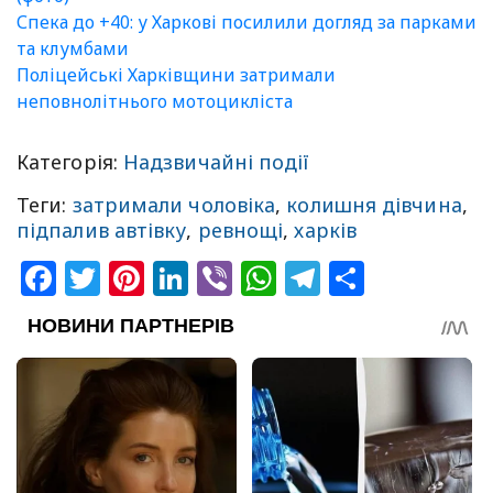
Спека до +40: у Харкові посилили догляд за парками
та клумбами
Поліцейські Харківщини затримали
неповнолітнього мотоцикліста
Категорія:
Надзвичайні події
Теги:
затримали чоловіка
,
колишня дівчина
,
підпалив автівку
,
ревнощі
,
харків
Facebook
Twitter
Pinterest
LinkedIn
Viber
WhatsApp
Telegram
Share