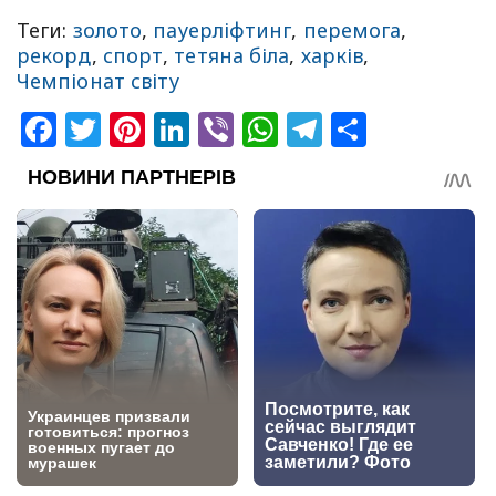
Теги:
золото
,
пауерліфтинг
,
перемога
,
рекорд
,
спорт
,
тетяна біла
,
харків
,
Чемпіонат світу
Facebook
Twitter
Pinterest
LinkedIn
Viber
WhatsApp
Telegram
Share