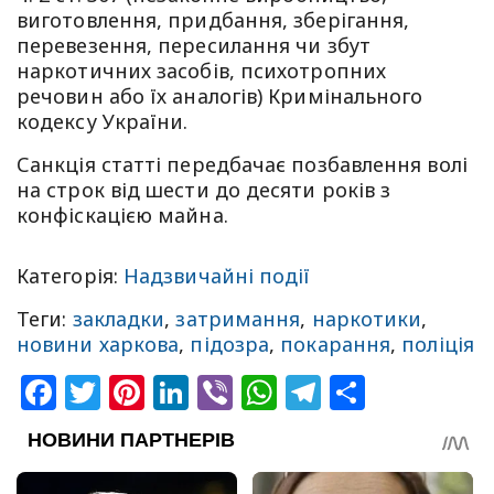
виготовлення, придбання, зберігання,
перевезення, пересилання чи збут
наркотичних засобів, психотропних
речовин або їх аналогів) Кримінального
кодексу України.
Санкція статті передбачає позбавлення волі
на строк від шести до десяти років з
конфіскацією майна.
Категорія:
Надзвичайні події
Теги:
закладки
,
затримання
,
наркотики
,
новини харкова
,
підозра
,
покарання
,
поліція
Facebook
Twitter
Pinterest
LinkedIn
Viber
WhatsApp
Telegram
Share