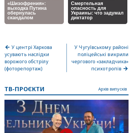
У центрі Харкова
У Чугуївському районі
усувають наслідки
поліцейські викрили
ворожого обстрілу
чергового «закладчика»
(фоторепортаж)
психотропів
ТВ-ПРОЄКТИ
Архів випусків