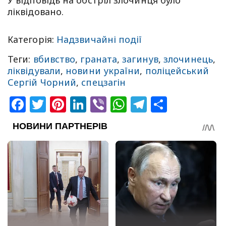
У відповідь на обстріл злочинця було
ліквідовано.
Категорія:
Надзвичайні події
Теги:
вбивство
,
граната
,
загинув
,
злочинець
,
ліквідували
,
новини україни
,
поліцейський
Сергій Чорний
,
спецзагін
Facebook
Twitter
Pinterest
LinkedIn
Viber
WhatsApp
Telegram
Share