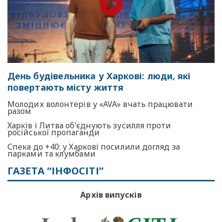
День будівельника у Харкові: люди, які
повертають місту життя
Молодих волонтерів у «AVA» вчать працювати
разом
Харків і Литва об’єднують зусилля проти
російської пропаганди
Спека до +40: у Харкові посилили догляд за
парками та клумбами
ГАЗЕТА “ІНФОСІТІ”
Архів випусків