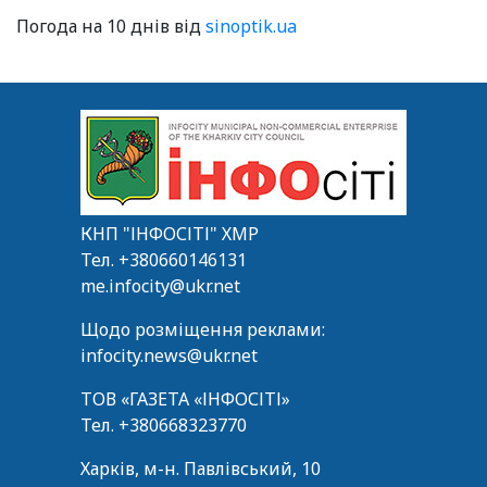
Погода на 10 днів від
sinoptik.ua
КНП "ІНФОСІТІ" ХМР
Тел.
+380660146131
me.infocity@ukr.net
Щодо розміщення реклами:
infocity.news@ukr.net
ТОВ «ГАЗЕТА «ІНФОСІТІ»
Тел.
+380668323770
Харків, м-н. Павлівський, 10