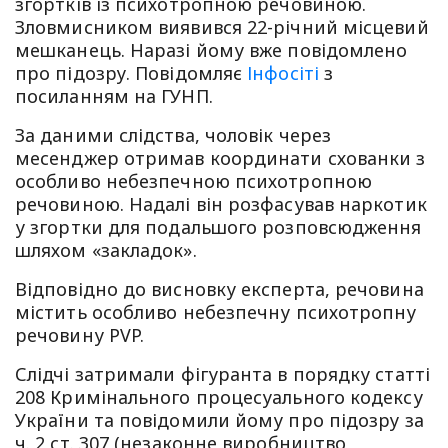
згортків із психотропною речовиною.
Зловмисником виявився 22-річний місцевий
мешканець. Наразі йому вже повідомлено
про підозру. Повідомляє
Інфосіті
з
посиланням на ГУНП.
За даними слідства, чоловік через
месенджер отримав координати схованки з
особливо небезпечною психотропною
речовиною. Надалі він розфасував наркотик
у згортки для подальшого розповсюдження
шляхом «закладок».
Відповідно до висновку експерта, речовина
містить особливо небезпечну психотропну
речовину PVP.
Слідчі затримали фігуранта в порядку статті
208 Кримінального процесуального кодексу
України та повідомили йому про підозру за
ч. 2 ст. 307 (незаконне виробництво,