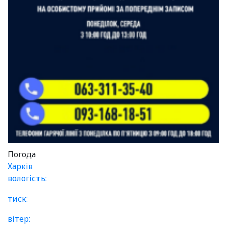
Погода
Харків
вологість:
тиск:
вітер: