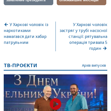
У Харкові чоловік із
У Харкові чоловік
наркотиками
застряг у трубі насосної
намагався дати хабар
станції: рятувальна
патрульним
операція тривала 5
годин
ТВ-ПРОЄКТИ
Архів випусків