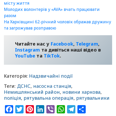
місту життя
Молодих волонтерів у «AVA» вчать працювати
разом
На Харківщині 62-річний чоловік ображав дружину
та загрожував розправою
Читайте нас у
Facebook
,
Telegram
,
Instagram
та дивіться наші відео в
YouТube
та
TikTok
.
Категорія:
Надзвичайні події
Теги:
ДСНС
,
насосна станція
,
Немишлянський район
,
новини харкова
,
поліція
,
рятувальна операція
,
рятувальники
Facebook
Twitter
Pinterest
LinkedIn
Viber
WhatsApp
Telegram
Share