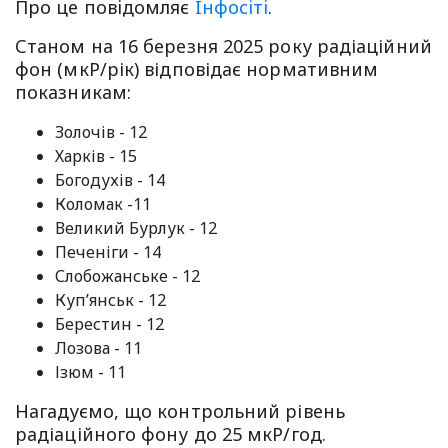
Про це повiдомляє
Iнфосiтi
.
Станом на 16 березня 2025 року радіаційний
фон (мкР/рік) відповідає нормативним
показникам:
Золочів - 12
Харків - 15
Богодухів - 14
Коломак -11
Великий Бурлук - 12
Печеніги - 14
Слобожанське - 12
Куп’янськ - 12
Берестин - 12
Лозова - 11
Ізюм - 11
Нагадуємо, що контрольний рівень
радіаційного фону до 25 мкР/год.