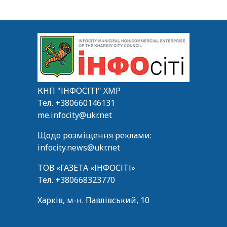
КНП "ІНФОСІТІ" ХМР
Тел.
+380660146131
me.infocity@ukr.net
Щодо розміщення реклами:
infocity.news@ukr.net
ТОВ «ГАЗЕТА «ІНФОСІТІ»
Тел.
+380668323770
Харків, м-н. Павлівський, 10