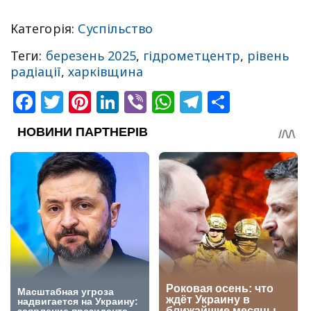
Категорія:
Суспільство
Теги:
березень 2025
,
гідрометцентр
,
рівень
радіації
,
харківщина
Facebook
Twitter
Pinterest
LinkedIn
Viber
WhatsApp
Telegram
Share