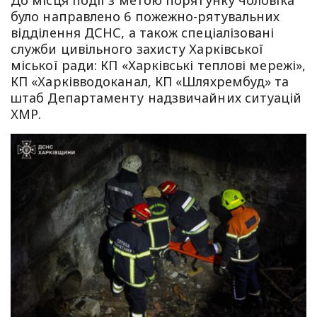
До місця події з метою порятунку чоловіка
було направлено 6 пожежно-рятувальних
відділення ДСНС, а також спеціалізовані
служби цивільного захисту Харківської
міської ради: КП «Харківські теплові мережі»,
КП «Харківводоканал, КП «Шляхрембуд» та
штаб Департаменту надзвичайних ситуацій
ХМР.