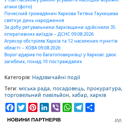
атаки (фото)
Почесний громадянин Харкова Тетяна Таукешева
святкує день народження
За добу рятувальники Харківщини здійснили 35
оперативних виїздів – ДСНС 09.08.2026
Агресор обстріляв Харків та 12 населених пунктів
області – ХОВА 09.08.2026
Ворог вдарив по багатоповерхівці у Харкові: двоє
загиблих, понад 10 постраждалих
Категорія:
Надзвичайні події
Теги:
міська рада
,
посадовець
,
прокуратура
,
торговельний павільйон
,
хабар
,
харків
Facebook
Twitter
Pinterest
LinkedIn
Viber
WhatsApp
Telegram
Share