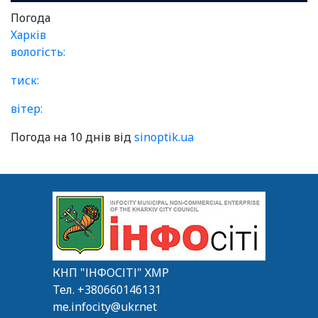
Погода
Харків
вологість:
тиск:
вітер:
Погода на 10 днів від
sinoptik.ua
КНП "ІНФОСІТІ" ХМР
Тел.
+380660146131
me.infocity@ukr.net