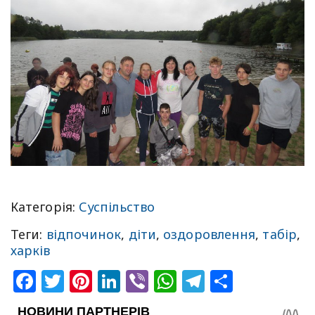
Категорія:
Суспільство
Теги:
відпочинок
,
діти
,
оздоровлення
,
табір
,
харків
Facebook
Twitter
Pinterest
LinkedIn
Viber
WhatsApp
Telegram
Share