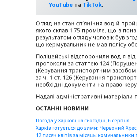
YouТube
та
TikTok
.
Огляд на стан сп’яніння водій про
якого склав 1.75 проміле, що в пон
результатом огляду чоловік був зго
що кермувальник не мав полісу обо
Поліцейські відсторонили водія від
протоколи за статтею 124 (Порушенн
(Керування транспортним засобом у
за ч. 1 ст. 126 (Керування транспор
необхідні документи на право керу
Надалі адміністративні матеріали 
ОСТАННІ НОВИНИ
Погода у Харкові на сьогодні, 6 серпня
Харків готується до зими: Червоний Хре
12 тисяч квітів за місяць: комунальники