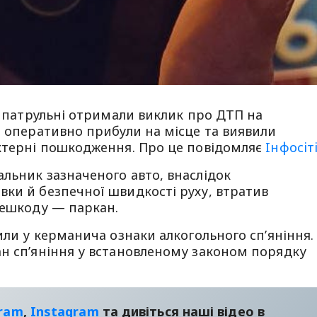
и, патрульні отримали виклик про ДТП на
і оперативно прибули на місце та виявили
актерні пошкодження. Про це повідомляє
Iнфосiт
льник зазначеного авто, внаслідок
ки й безпечної швидкості руху, втратив
решкоду — паркан.
или у керманича ознаки алкогольного сп’яніння.
ан сп’яніння у встановленому законом порядку
gram
,
Instagram
та дивіться наші відео в