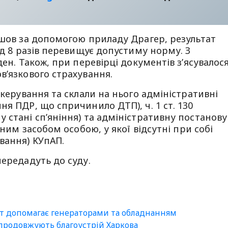
йшов за допомогою приладу Драгер, результат
ад 8 разів перевищує допустиму норму. З
ден. Також, при перевірці документів з’ясувалося
в’язкового страхування.
 керування та склали на нього адміністративні
я ПДР, що спричинило ДТП), ч. 1 ст. 130
 стані сп’яніння) та адміністративну постанову
тним засобом особою, у якої відсутні при собі
вання) КУпАП.
передадуть до суду.
ст допомагає генераторами та обладнанням
 продовжують благоустрій Харкова