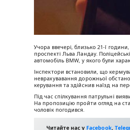
Учора ввечері, близько 21-ї годин
проспекті Льва Ландау. Поліцейськ
автомобіль BMW, у якого були хар
Інспектори встановили, що кермува
неврахувавання дорожньої обстанов
керування та здійснив наїзд на пе
Під час спілкування патрульні вияв
На пропозицію пройти огляд на ст
чоловік погодився.
Читайте нас у
Facebook
,
Tele