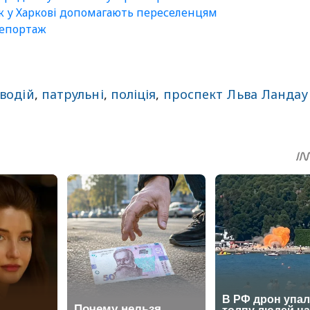
як у Харкові допомагають переселенцям
репортаж
 водій
,
патрульні
,
поліція
,
проспект Льва Ландау
sApp
egram
Share