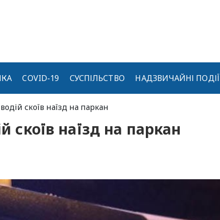
ИКА
COVID-19
СУСПІЛЬСТВО
НАДЗВИЧАЙНІ ПОДІЇ
 водій скоїв наїзд на паркан
ій скоїв наїзд на паркан