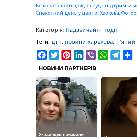
Безкоштовний одяг, посуд і підтримка: 
Спекотний день у центрі Харкова. Фото
Категорія:
Надзвичайні події
Теги:
дтп
,
новини харькова
,
п'яний
Facebook
Twitter
Pinterest
LinkedIn
Viber
What
Tel