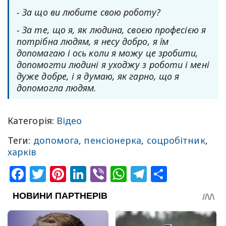
- За що ви любите свою роботу?
- За те, що я, як людина, своєю професією я
потрібна людям, я несу добро, я їм
допомагаю і ось коли я можу це зробити,
допомогти людині я уходжу з роботи і мені
дуже добре, і я думаю, як гарно, що я
допомогла людям.
Категорія:
Відео
Теги:
допомога
,
пенсіонерка
,
соцробітник
,
харків
Facebook
Twitter
Pinterest
LinkedIn
Viber
WhatsApp
Telegram
Share