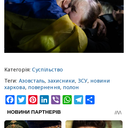
Категорія:
Суспільство
Теги:
Азовсталь
,
захисники
,
ЗСУ
,
новини
харкова
,
повернення
,
полон
Facebook
Twitter
Pinterest
LinkedIn
Viber
WhatsApp
Telegram
Share