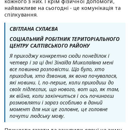
кожного з них. І крім фізичної допомоги,
найважливе на сьогодні - це комунікація та
спілкування.
СВІТЛАНА СУЛАЄВА
СОЦІАЛЬНИЙ РОБІТНИК ТЕРИТОРІАЛЬНОГО
ЦЕНТРУ САЛТІВСЬКОГО РАЙОНУ
Я приходжу конкретно сюди понеділок і
четвер і за ці дні Зінаїда Миколаївна мені
все повинна розповісти. Що було, хто
приходив, хто дзвонив, як вона почувалася,
які новини. І, по-перше, коли приходиш до
своїх підлеглих, що нового, вот що, як там,
як війна, коли закінчиться і ось починаєш
розмовляти і зараз особливо в даний
момент для них це головне, це головне
почути людську мову.
Принести газети та закупили овочі на зиму,