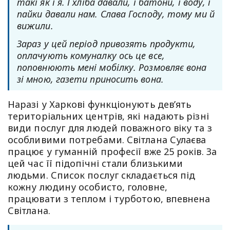
такі як і я. І хліба давали, і батони, і воду, і
пайки давали нам. Слава Господу, тому ми й
вижили.
Зараз у цей період привозять продукти,
оплачують комуналку ось це все,
поповнюють мені мобілку. Розмовляє вона
зі мною, газети приносить вона.
Наразі у Харкові функціонують девʼять
територіальних центрів, які надають різні
види послуг для людей поважного віку та з
особливими потребами. Світлана Сулаєва
працює у гуманній професії вже 25 років. За
цей час її підопічні стали близькими
людьми. Список послуг складається під
кожну людину особисто, головне,
працювати з теплом і турботою, впевнена
Світлана.