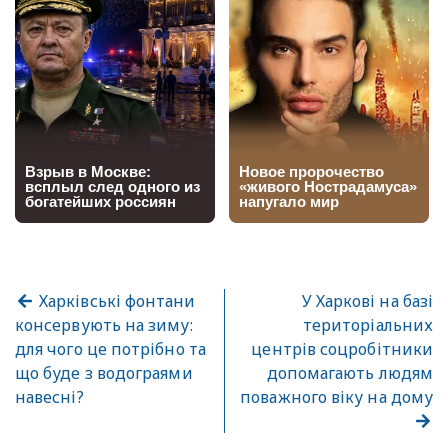
Харківські фонтани
У Харкові на базі
консервують на зиму:
територіальних
для чого це потрібно та
центрів соцробітники
що буде з водограями
допомагають людям
навесні?
поважного віку на дому