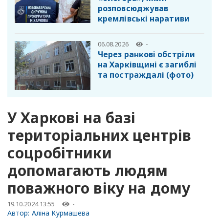
розповсюджував
кремлівські наративи
06.08.2026
-
Через ранкові обстріли
на Харківщині є загиблі
та постраждалі (фото)
У Харкові на базі
територіальних центрів
соцробітники
допомагають людям
поважного віку на дому
19.10.2024 13:55
-
Автор:
Аліна Курмашева