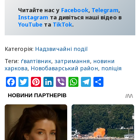
Читайте нас у
Facebook
,
Telegram
,
Instagram
та дивіться наші відео в
YouТube
та
TikTok
.
Категорія:
Надзвичайні події
Теги:
ґвалтівник
,
затримання
,
новини
харкова
,
Новобаварський район
,
поліція
Facebook
Twitter
Pinterest
LinkedIn
Viber
WhatsApp
Telegram
Share