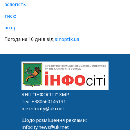
вологість:
тиск:
вітер:
Погода на 10 днів від
sinoptik.ua
КНП "ІНФОСІТІ" ХМР
Тел.
+380660146131
me.infocity@ukr.net
Щодо розміщення реклами:
infocity.news@ukr.net