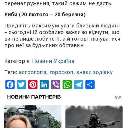
перенапруження, такий режим не дасть.
Риби (20 лютого – 20 березня)
Приділіть максимум уваги близькій людині
– сьогодні їй особливо важливо відчути, що
ви не лише любите її, а й готові піклуватися
про неї за будь-яких обставин.
Категорія:
Новини Україна
Теги:
астрологія
,
гороскоп
,
знаки зодіаку
Facebook
Twitter
Pinterest
LinkedIn
Viber
WhatsApp
Telegram
Share