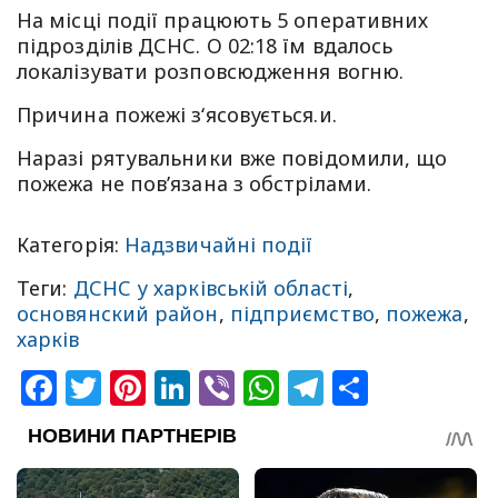
На місці події працюють 5 оперативних
підрозділів ДСНС. О 02:18 їм вдалось
локалізувати розповсюдження вогню.
Причина пожежі з‘ясовується.и.
Наразі рятувальники вже повідомили, що
пожежа не пов’язана з обстрілами.
Категорія:
Надзвичайні події
Теги:
ДСНС у харківській області
,
основянский район
,
підприємство
,
пожежа
,
харків
Facebook
Twitter
Pinterest
LinkedIn
Viber
WhatsApp
Telegram
Share