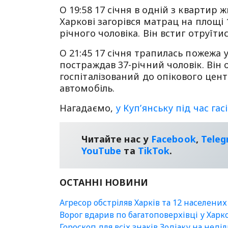
О 19:58 17 січня в одній з квартир 
Харкові загорівся матрац на площі 
річного чоловіка. Він встиг отруїт
О 21:45 17 січня трапилась пожежа у
постраждав 37-річний чоловік. Він о
госпіталізований до опікового цен
автомобіль.
Нагадаємо,
у Куп’янську під час га
Читайте нас у
Facebook
,
Tele
YouТube
та
TikTok
.
ОСТАННІ НОВИНИ
Агресор обстріляв Харків та 12 населених 
Ворог вдарив по багатоповерхівці у Харк
Гороскоп для всіх знаків Зодіаку на неді