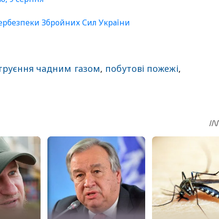
бербезпеки Збройних Сил України
труєння чадним газом
,
побутові пожежі
,
sApp
egram
Share