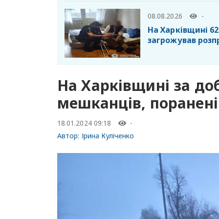
08.08.2026
-
На Харківщині 6
загрожував розп
На Харківщині за до
мешканців, поранені
18.01.2024 09:18
-
Автор:
Ірина Куліченко