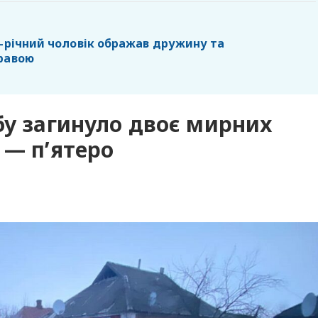
2-річний чоловік ображав дружину та
равою
бу загинуло двоє мирних
 — п’ятеро