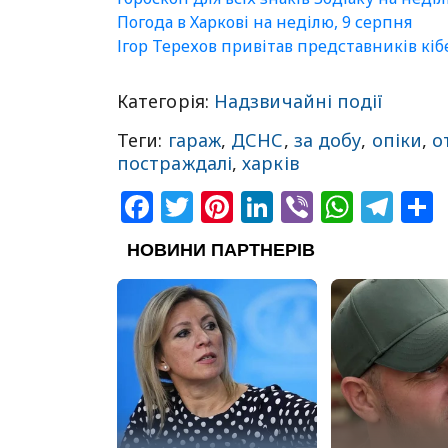
Погода в Харкові на неділю, 9 серпня
Ігор Терехов привітав представників кі
Категорія:
Надзвичайні події
Теги:
гараж
,
ДСНС
,
за добу
,
опіки
,
о
постраждалі
,
харків
Facebook
Twitter
Pinterest
LinkedIn
Viber
What
Tel