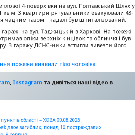
житлової 4-поверхівки на вул. Полтавський Шлях у
1 кв.м. З квартири рятувальники евакуювали 43-
ися чадним газом і надалі був шпиталізований.
 гаражі на вул. Таджицькій в Харкові. На пожежі
тримав опіки верхніх кінцівок та обличчя і був
тру. З гаражу ДСНС-ники встигли вивезти його
сіння пожежи виявили тіло чоловіка
gram
,
Instagram
та дивіться наші відео в
пунктів області – ХОВА 09.08.2026
ові: двоє загиблих, понад 10 постраждалих
лю, 9 серпня