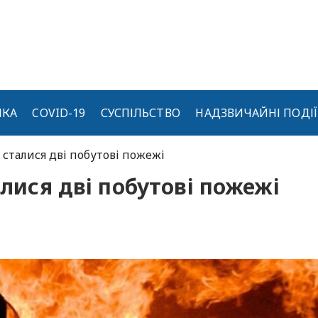
ИКА
COVID-19
СУСПІЛЬСТВО
НАДЗВИЧАЙНІ ПОДІЇ
у сталися дві побутові пожежі
алися дві побутові пожежі