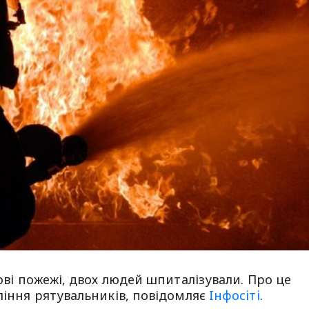
тові пожежі, двох людей шпиталізували. Про це
вління рятувальників, повідомляє
Iнфосiтi
.