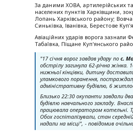
За даними ХОВА, артилерійських та
населених пунктів Харківщини, зок
Лопань Харківського району; Вовчан
Синьківка, Іванівка, Берестове Куп'
Авіаційних ударів ворога зазнали Ф
Табаївка, Піщане Куп'янського райо
"17 січня ворог завдав удару по
с. М
обстрілу загинула 62-річна жінка. 
нижньої кінцівки, дитину доставили
уламкового поранення, постраждал
адміністративну будівлю, 6 житлови
Близько 22:30 окупанти завдали дв
будівлю навчального закладу. Внаслі
працювала оператором котельні. Тр
Обох госпіталізували, стан середні
надали на місці", - повідомив очіль