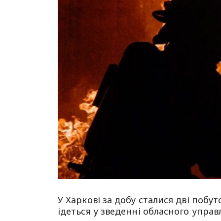
У Харкові за добу сталися дві побу
ідеться у зведенні обласного упра