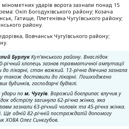
 мінометних ударів ворога зазнали понад 15
рема: Окіп Богодухівського району; Козача
ськ, Гатище, Плетенівка Чугуївського району;
янського району.
едорівка, Вовчанськ Чугуївського району;
ну.
алий Бурлук
Куп'янського району. Внаслідок
10-річний хлопець зазнав травматичної ампутації
 до лікарні, стан важкий. 13-річна дівчина зазнала
у також доставили до лікарні. Пошкоджено
х будинків, господарчі будівлі.
а удари по
м. Чугуїв
. Ворожий боєприпас влучив у
док обстрілу загинула 62-річна жінка, яка
авм зазнали 63-річний чоловік та 45-річна жінка.
й. Ще одній 82-річній постраждалій допомогу
ник ХОВА Олег Синєгубов.