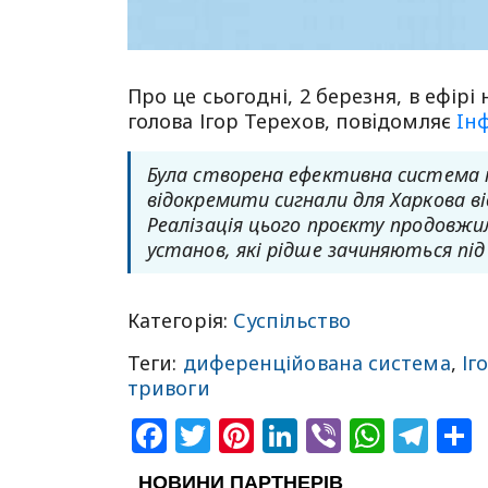
Про це сьогодні, 2 березня, в ефір
голова Ігор Терехов, повiдомляє
Iнф
Була створена ефективна система п
відокремити сигнали для Харкова в
Реалізація цього проєкту продовжи
установ, які рідше зачиняються під 
Категорія:
Суспільство
Теги:
диференційована система
,
Іг
тривоги
Facebook
Twitter
Pinterest
LinkedIn
Viber
What
Tel