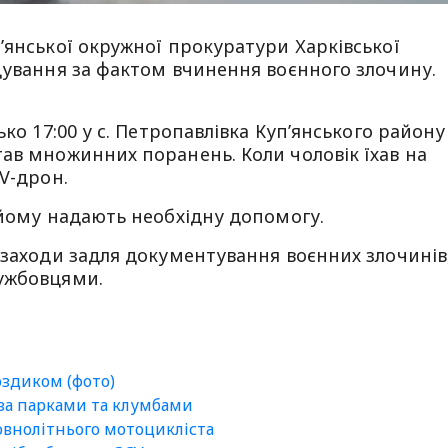
ʼянської окружної прокуратури Харківської
дування за фактом вчинення воєнного злочину.
ько 17:00 у с. Петропавлівка Купʼянського району
ав множинних поранень. Коли чоловік їхав на
V-дрон.
 йому надають необхідну допомогу.
 заходи задля документування воєнних злочинів
ужбовцями.
оздиком (фото)
 за парками та клумбами
внолітнього мотоцикліста