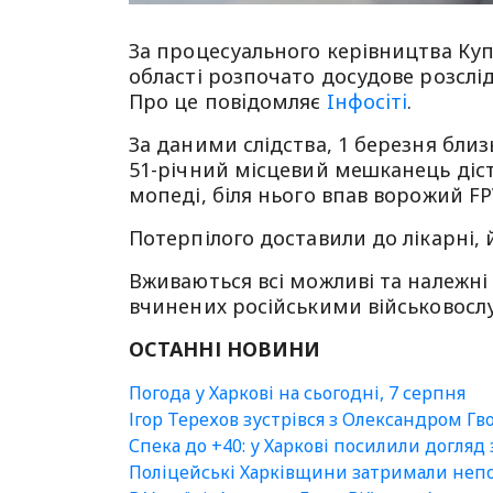
За процесуального керівництва Куп
області розпочато досудове розслі
Про це повiдомляє
Iнфосiтi
.
За даними слідства, 1 березня близ
51-річний місцевий мешканець діст
мопеді, біля нього впав ворожий FP
Потерпілого доставили до лікарні,
Вживаються всі можливі та належні
вчинених російськими військовосл
ОСТАННІ НОВИНИ
Погода у Харкові на сьогодні, 7 серпня
Ігор Терехов зустрівся з Олександром Гв
Спека до +40: у Харкові посилили догляд
Поліцейські Харківщини затримали непо