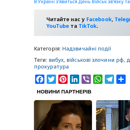
В Україні зʼявиться День Військ зв’язку т
Читайте нас у
Facebook
,
Tele
YouТube
та
TikTok
.
Категорія:
Надзвичайні події
Теги:
вибух
,
військові злочини рф
,
прокуратура
Facebook
Twitter
Pinterest
LinkedIn
Viber
What
Tel