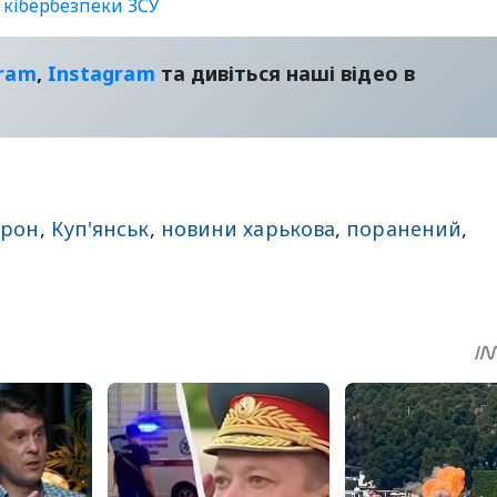
а кібербезпеки ЗСУ
gram
,
Instagram
та дивіться наші відео в
дрон
,
Куп'янськ
,
новини харькова
,
поранений
,
sApp
egram
Share