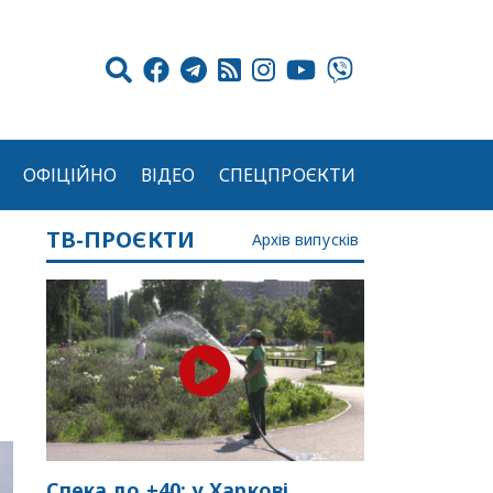
ОФІЦІЙНО
ВІДЕО
СПЕЦПРОЄКТИ
ТВ-ПРОЄКТИ
Архів випусків
Спека до +40: у Харкові