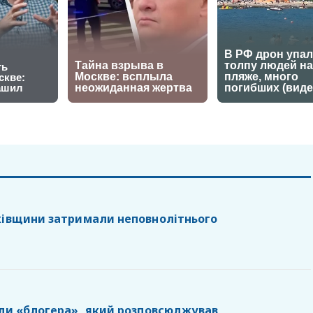
ківщини затримали неповнолітнього
или «блогера», який розповсюджував