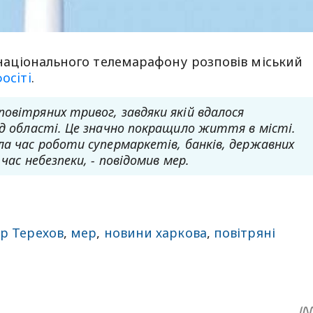
і національного телемарафону розповів міський
осiтi
.
овітряних тривог, завдяки якій вдалося
ід області. Це значно покращило життя в місті.
ла час роботи супермаркетів, банків, державних
час небезпеки, - повідомив мер.
ор Терехов
,
мер
,
новини харкова
,
повітряні
sApp
egram
Share