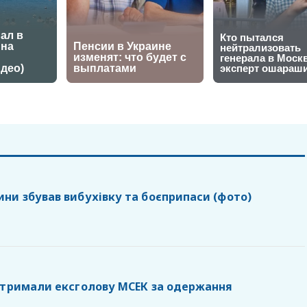
ни збував вибухівку та боєприпаси (фото)
атримали ексголову МСЕК за одержання