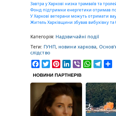
Завтра у Харкові низка трамваїв та трол
Фонд підтримки енергетики отримав пон
У Харкові ветерани можуть отримати вау
Житель Харківщини збував вибухівку та 
Категорія:
Надзвичайні події
Теги:
ГУНП
,
новини харкова
,
Основ'
слідство
Facebook
Twitter
Pinterest
LinkedIn
Viber
What
Tel