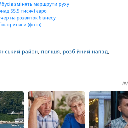
ейбусів змінять маршрути руху
ад 55,5 тисячі євро
чер на розвиток бізнесу
боєприпаси (фото)
янський район
,
поліція
,
розбійний напад
,
sApp
egram
Share