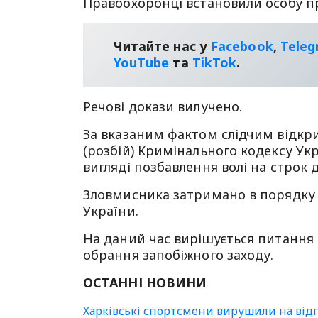
Правоохоронці встановили особу п
Читайте нас у
Facebook
,
Tele
YouТube
та
TikTok
.
Речові докази вилучено.
За вказаним фактом слідчим відкри
(розбій) Кримінального кодексу Укр
вигляді позбавлення волі на строк д
Зловмисника затримано в порядку 
України.
На даний час вирішується питання
обрання запобіжного заходу.
ОСТАННІ НОВИНИ
Харківські спортсмени вирушили на відп