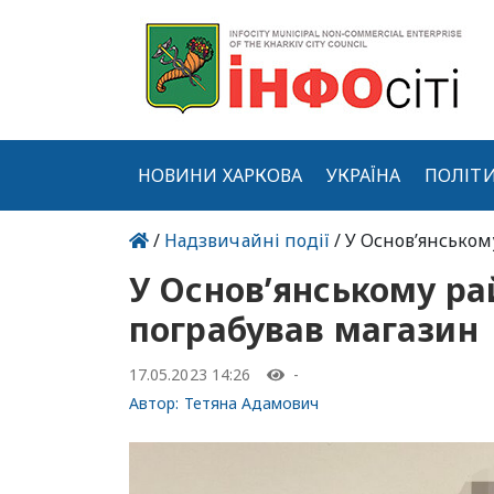
НОВИНИ ХАРКОВА
УКРАЇНА
ПОЛІТ
/
Надзвичайні події
/ У Основ’янськом
У Основ’янському ра
пограбував магазин
17.05.2023 14:26
-
Автор:
Тетяна Адамович