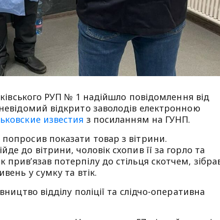
арківського РУП № 1 надійшло повідомлення від
 невідомий відкрито заволодів електронною
ьковские известия
з посиланням на ГУНП.
попросив показати товар з вітрини.
де до вітрини, чоловік схопив її за горло та
 прив’язав потерпілу до стільця скотчем, зібра
вень у сумку та втік.
івництво відділу поліції та слідчо-оперативна