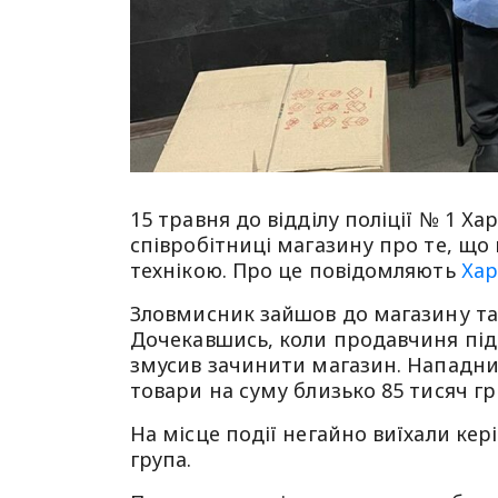
15 травня до відділу поліції № 1 Х
співробітниці магазину про те, що
технікою. Про це повідомляють
Хар
Зловмисник зайшов до магазину та 
Дочекавшись, коли продавчиня підій
змусив зачинити магазин. Нападник
товари на суму близько 85 тисяч гри
На місце події негайно виїхали кер
група.