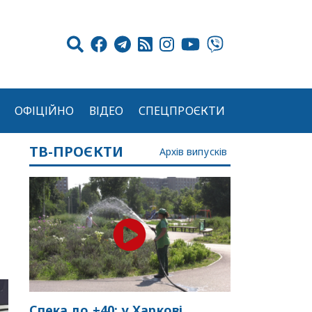
ОФІЦІЙНО
ВІДЕО
СПЕЦПРОЄКТИ
ТВ-ПРОЄКТИ
Архів випусків
Спека до +40: у Харкові