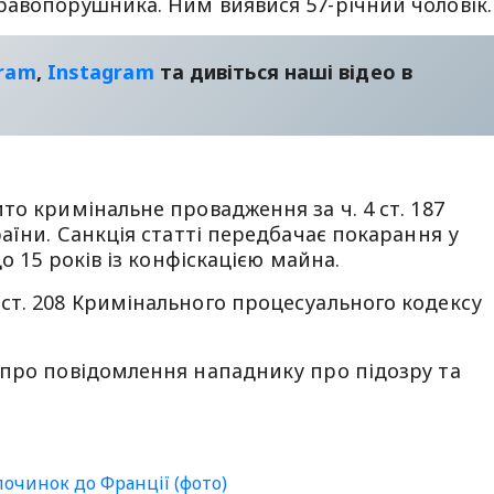
равопорушника. Ним виявися 57-річний чоловік.
gram
,
Instagram
та дивіться наші відео в
то кримінальне провадження за ч. 4 ст. 187
аїни. Санкція статті передбачає покарання у
о 15 років із конфіскацією майна.
ст. 208 Кримінального процесуального кодексу
 про повідомлення нападнику про підозру та
очинок до Франції (фото)