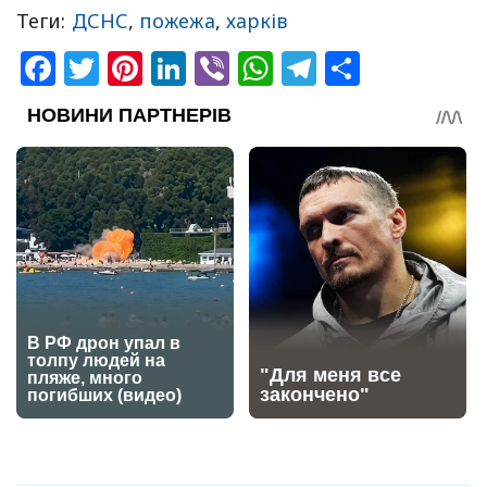
Теги:
ДСНС
,
пожежа
,
харків
Facebook
Twitter
Pinterest
LinkedIn
Viber
WhatsApp
Telegram
Share