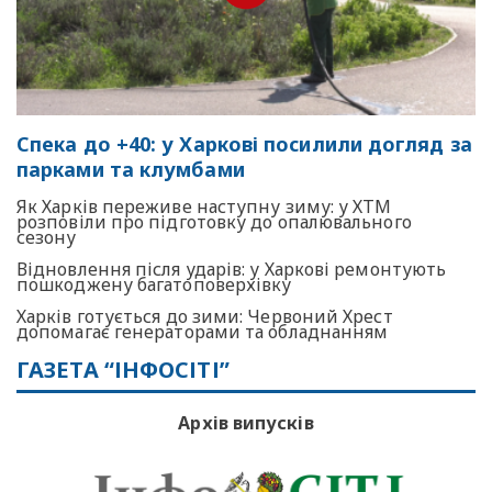
Спека до +40: у Харкові посилили догляд за
парками та клумбами
Як Харків переживе наступну зиму: у ХТМ
розповіли про підготовку до опалювального
сезону
Відновлення після ударів: у Харкові ремонтують
пошкоджену багатоповерхівку
Харків готується до зими: Червоний Хрест
допомагає генераторами та обладнанням
ГАЗЕТА “ІНФОСІТІ”
Архів випусків