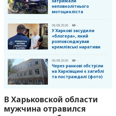
затримали
неповнолітнього
мотоцикліста
06.08.2026
-
У Харкові засудили
«блогера», який
розповсюджував
кремлівські наративи
06.08.2026
-
Через ранкові обстріли
на Харківщині є загиблі
та постраждалі (фото)
В Харьковской области
мужчина отравился