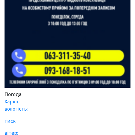
Погода
Харків
вологість:
тиск:
вітер: