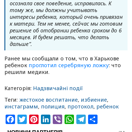
осознала свое поведение, исправилась. К
тому же, мы должны учитывать
интересы ребенка, который очень привязан
к матери. Тем не менее, сейчас мы готовим
решение об отобрании ребенка сроком до 6
месяцев. И будем решать, что делать
дальше”.
Ранее мы сообщали о том, что в Харькове
ребенок
проглотил серебряную ложку
: что
решили медики.
Категорія:
Надзвичайні події
Теги:
жестокое воспитание
,
избиение
,
инстаграмм
,
полиция
,
протокол
,
ребенок
Facebook
Twitter
Pinterest
LinkedIn
Viber
WhatsApp
Telegram
Share