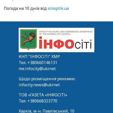
Погода на 10 днів від
sinoptik.ua
КНП "ІНФОСІТІ" ХМР
Тел.
+380660146131
me.infocity@ukr.net
Щодо розміщення реклами:
infocity.news@ukr.net
ТОВ «ГАЗЕТА «ІНФОСІТІ»
Тел.
+380668323770
Харків, м-н. Павлівський, 10