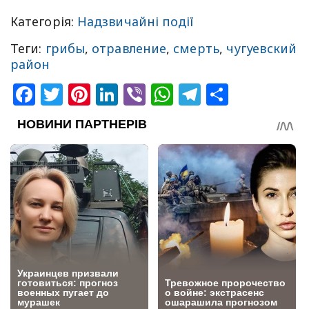
Категорія:
Надзвичайні події
Теги:
грибы
,
отравление
,
смерть
,
чугуевский
район
Facebook
Twitter
Pinterest
LinkedIn
Viber
WhatsApp
Telegram
Share