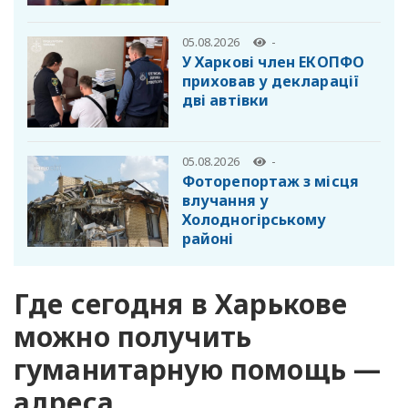
05.08.2026
-
У Харкові член ЕКОПФО
приховав у декларації
дві автівки
05.08.2026
-
Фоторепортаж з місця
влучання у
Холодногірському
районі
Где сегодня в Харькове
можно получить
гуманитарную помощь —
адреса