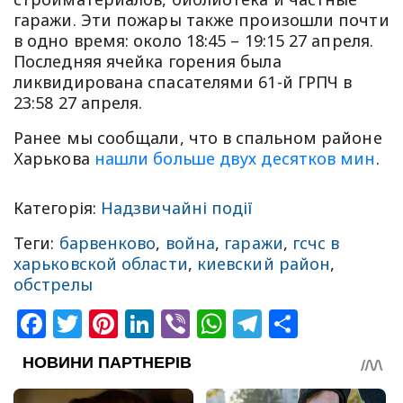
гаражи. Эти пожары также произошли почти
в одно время: около 18:45 – 19:15 27 апреля.
Последняя ячейка горения была
ликвидирована спасателями 61-й ГРПЧ в
23:58 27 апреля.
Ранее мы сообщали, что в спальном районе
Харькова
нашли больше двух десятков мин
.
Категорія:
Надзвичайні події
Теги:
барвенково
,
война
,
гаражи
,
гсчс в
харьковской области
,
киевский район
,
обстрелы
Facebook
Twitter
Pinterest
LinkedIn
Viber
WhatsApp
Telegram
Share