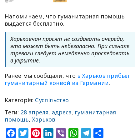
Напоминаем, что гуманитарная помощь
выдается бесплатно.
Харьковчан просят не создавать очереди,
это может быть небезопасно. При сигнале
тревоги следует немедленно проследовать
в укрытие.
Ранее мы сообщали, что
в Харьков прибыл
гуманитарный конвой из Германии
.
Категорія:
Суспільство
Теги:
28 апреля
,
адреса
,
гуманитарная
помощь
,
Харьков
Facebook
Twitter
Pinterest
LinkedIn
Viber
WhatsApp
Telegram
Share