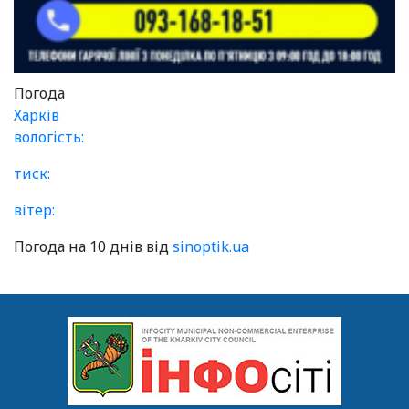
Погода
Харків
вологість:
тиск:
вітер:
Погода на 10 днів від
sinoptik.ua