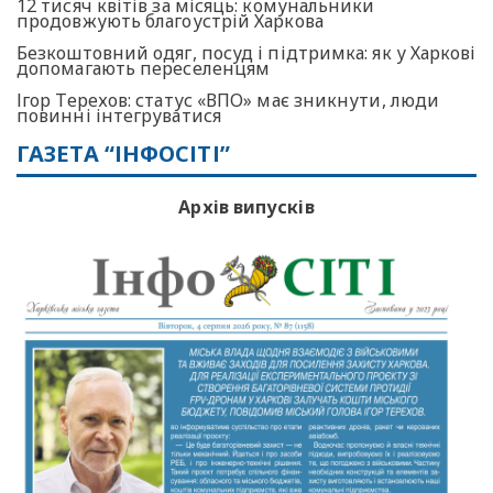
12 тисяч квітів за місяць: комунальники
продовжують благоустрій Харкова
Безкоштовний одяг, посуд і підтримка: як у Харкові
допомагають переселенцям
Ігор Терехов: статус «ВПО» має зникнути, люди
повинні інтегруватися
ГАЗЕТА “ІНФОСІТІ”
Архів випусків