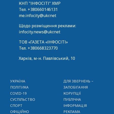
КНП "ІНФОСІТІ" ХМР
Тел.
+380660146131
me.infocity@ukr.net
Щодо розміщення реклами:
infocity.news@ukr.net
ТОВ «ГАЗЕТА «ІНФОСІТІ»
Тел.
+380668323770
Харків, м-н. Павлівський, 10
УКРАЇНА
ДЛЯ ЗВЕРНЕНЬ –
ПОЛІТИКА
ЗАПОБІГАННЯ
COVID-19
КОРУПЦІЇ
СУСПІЛЬСТВО
ПУБЛІЧНА
СПОРТ
ІНФОРМАЦІЯ
ОФІЦІЙНО
РЕКЛАМА