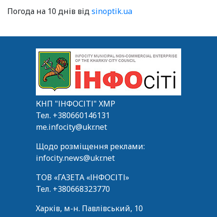
Погода на 10 днів від
sinoptik.ua
КНП "ІНФОСІТІ" ХМР
Тел.
+380660146131
me.infocity@ukr.net
Щодо розміщення реклами:
infocity.news@ukr.net
ТОВ «ГАЗЕТА «ІНФОСІТІ»
Тел.
+380668323770
Харків, м-н. Павлівський, 10