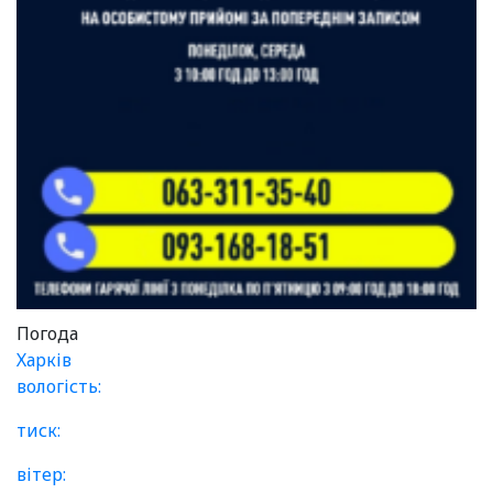
Погода
Харків
вологість:
тиск:
вітер: