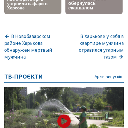
В Новобаварском
В Харькове у себя в
районе Харькова
квартире мужчина
обнаружен мертвый
отравился угарным
мужчина
газом
ТВ-ПРОЄКТИ
Архів випусків