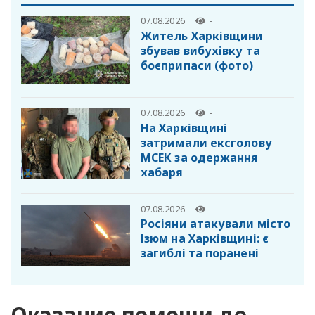
07.08.2026
-
Житель Харківщини
збував вибухівку та
боєприпаси (фото)
07.08.2026
-
На Харківщині
затримали ексголову
МСЕК за одержання
хабаря
07.08.2026
-
Росіяни атакували місто
Ізюм на Харківщині: є
загиблі та поранені
Оказание помощи до