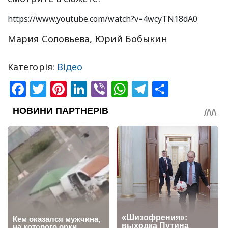
https://www.youtube.com/watch?v=4wcyTN18dA0
Мария Соловьева, Юрий Бобыкин
Категорія:
Відео
Facebook
Twitter
Pinterest
LinkedIn
Viber
WhatsApp
Telegram
Share