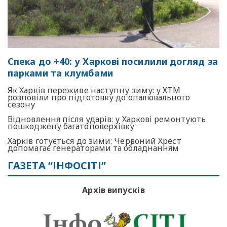
Спека до +40: у Харкові посилили догляд за
парками та клумбами
Як Харків переживе наступну зиму: у ХТМ
розповіли про підготовку до опалювального
сезону
Відновлення після ударів: у Харкові ремонтують
пошкоджену багатоповерхівку
Харків готується до зими: Червоний Хрест
допомагає генераторами та обладнанням
ГАЗЕТА “ІНФОСІТІ”
Архів випусків