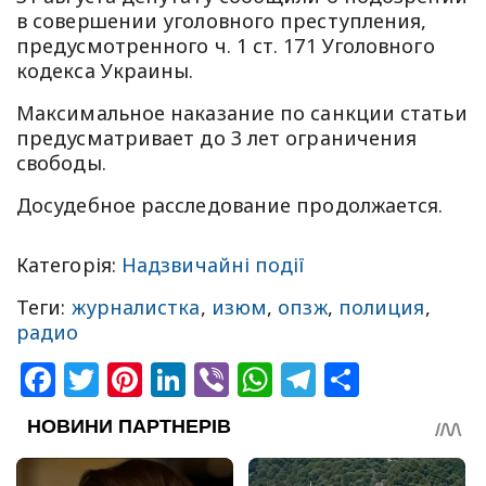
в совершении уголовного преступления,
предусмотренного ч. 1 ст. 171 Уголовного
кодекса Украины.
Максимальное наказание по санкции статьи
предусматривает до 3 лет ограничения
свободы.
Досудебное расследование продолжается.
Категорія:
Надзвичайні події
Теги:
журналистка
,
изюм
,
опзж
,
полиция
,
радио
Facebook
Twitter
Pinterest
LinkedIn
Viber
WhatsApp
Telegram
Share