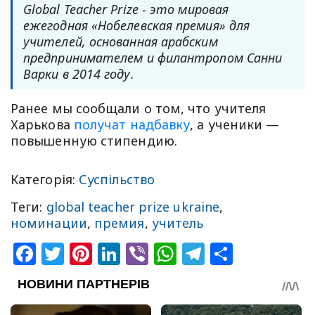
Global Teacher Prize - это мировая
ежегодная «Нобелевская премия» для
учителей, основанная арабским
предпринимателем и филантропом Санни
Варки в 2014 году.
Ранее мы сообщали о том, что учителя
Харькова
получат надбавку
, а ученики —
повышенную стипендию.
Категорія:
Суспільство
Теги:
global teacher prize ukraine
,
номинации
,
премия
,
учитель
Facebook
Twitter
Pinterest
LinkedIn
Viber
WhatsApp
Telegram
Share