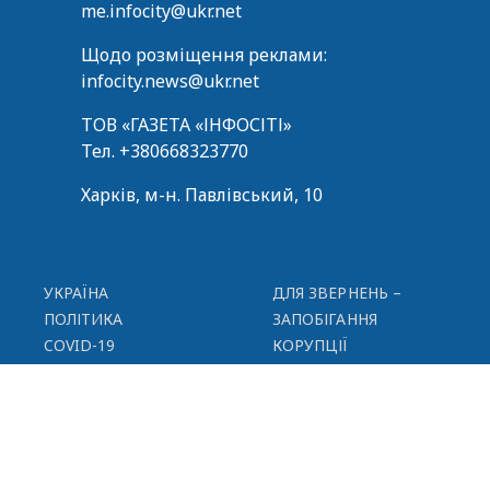
me.infocity@ukr.net
Щодо розміщення реклами:
infocity.news@ukr.net
ТОВ «ГАЗЕТА «ІНФОСІТІ»
Тел.
+380668323770
Харків, м-н. Павлівський, 10
УКРАЇНА
ДЛЯ ЗВЕРНЕНЬ –
ПОЛІТИКА
ЗАПОБІГАННЯ
COVID-19
КОРУПЦІЇ
СУСПІЛЬСТВО
ПУБЛІЧНА
СПОРТ
ІНФОРМАЦІЯ
ОФІЦІЙНО
РЕКЛАМА
ВІДЕО
КОНТАКТИ
СПЕЦПРОЄКТИ