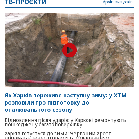
ТВ-ПРОЄКТИ
Архів випусків
Як Харків переживе наступну зиму: у ХТМ
розповіли про підготовку до
опалювального сезону
Відновлення після ударів: у Харкові ремонтують
пошкоджену багатоповерхівку
Харків готується до зими: Червоний Хрест
допомагає генераторами та обладнанням