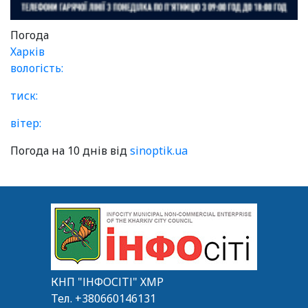
Погода
Харків
вологість:
тиск:
вітер:
Погода на 10 днів від
sinoptik.ua
КНП "ІНФОСІТІ" ХМР
Тел.
+380660146131