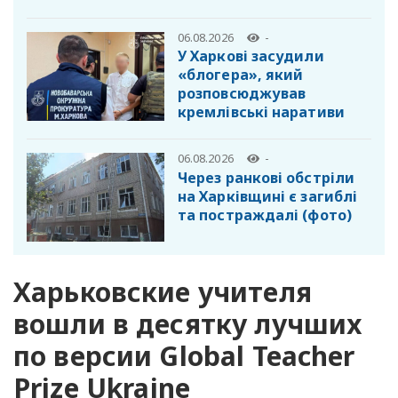
06.08.2026
-
У Харкові засудили
«блогера», який
розповсюджував
кремлівські наративи
06.08.2026
-
Через ранкові обстріли
на Харківщині є загиблі
та постраждалі (фото)
Харьковские учителя
вошли в десятку лучших
по версии Global Teacher
Prize Ukraine