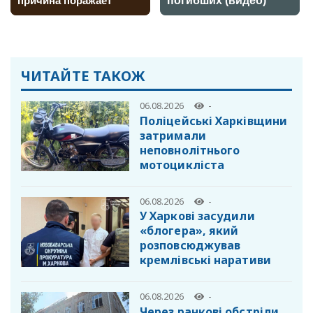
ЧИТАЙТЕ ТАКОЖ
06.08.2026
-
Поліцейські Харківщини
затримали
неповнолітнього
мотоцикліста
06.08.2026
-
У Харкові засудили
«блогера», який
розповсюджував
кремлівські наративи
06.08.2026
-
Через ранкові обстріли