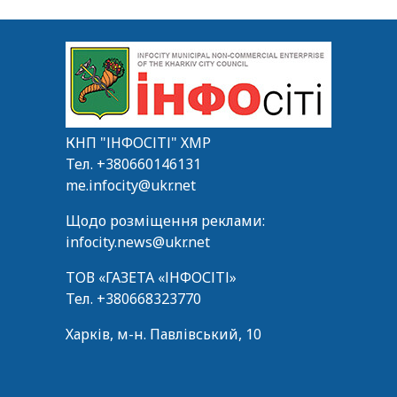
КНП "ІНФОСІТІ" ХМР
Тел.
+380660146131
me.infocity@ukr.net
Щодо розміщення реклами:
infocity.news@ukr.net
ТОВ «ГАЗЕТА «ІНФОСІТІ»
Тел.
+380668323770
Харків, м-н. Павлівський, 10