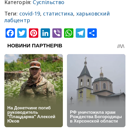
Категорія:
Суспільство
Теги:
covid-19
,
статистика
,
харьковский
лабцентр
Facebook
Twitter
Pinterest
LinkedIn
Viber
WhatsApp
Telegram
Share