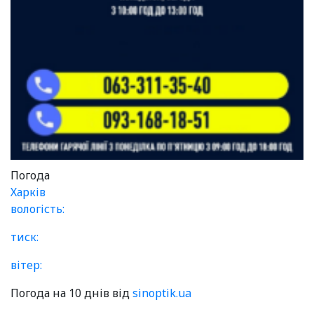
Погода
Харків
вологість:
тиск:
вітер:
Погода на 10 днів від
sinoptik.ua