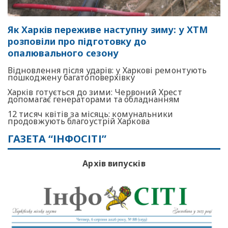
Як Харків переживе наступну зиму: у ХТМ
розповіли про підготовку до
опалювального сезону
Відновлення після ударів: у Харкові ремонтують
пошкоджену багатоповерхівку
Харків готується до зими: Червоний Хрест
допомагає генераторами та обладнанням
12 тисяч квітів за місяць: комунальники
продовжують благоустрій Харкова
ГАЗЕТА “ІНФОСІТІ”
Архів випусків