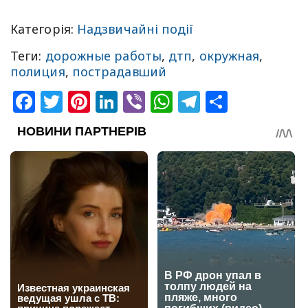
Категорія:
Надзвичайні події
Теги:
дорожные работы
,
дтп
,
окружная
,
полиция
,
пострадавший
Facebook
Twitter
Pinterest
LinkedIn
Viber
WhatsApp
Telegram
Share