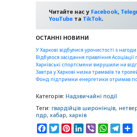
Читайте нас у
Facebook
,
Tele
YouТube
та
TikTok
.
ОСТАННІ НОВИНИ
У Харкові відбулися урочистості з нагоди
Відбулося засідання правління Асоціації
Харківські спортсмени вирушили на відп
Завтра у Харкові низка трамваїв та трол
Фонд підтримки енергетики отримав пон
Категорія:
Надзвичайні події
Теги:
гвардійців широнінців
,
нетве
пдр
,
хабар
,
харків
Facebook
Twitter
Pinterest
LinkedIn
Viber
What
Tel