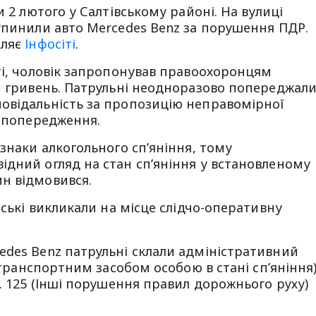
и 2 лютого у Салтівському районі. На вулиці
упинили авто Mercedes Benz за порушення ПДР.
мляє
Інфосіті
.
ті, чоловік запропонував правоохоронцям
ч гривень. Патрульні неодноразово попереджал
овідальність за пропозицію неправомірної
а попередження.
знаки алкогольного сп’яніння, тому
дний огляд на стан спʼяніння у встановленому
н відмовився.
йські викликали на місце слідчо-оперативну
edes Benz патрульні склали адміністративний
я транспортним засобом особою в стані сп’яніння
. 125 (Інші порушення правил дорожнього руху)