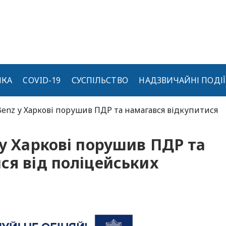
ИКА
COVID-19
СУСПІЛЬСТВО
НАДЗВИЧАЙНІ ПОДІЇ
Benz у Харкові порушив ПДР та намагався відкупитися
 у Харкові порушив ПДР та
ся від поліцейських