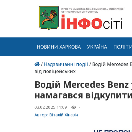
НОВИНИ ХАРКОВА
УКРАЇНА
ПОЛІТ
/
Надзвичайні події
/ Водій Mercedes 
від поліцейських
Водій Mercedes Benz
намагався відкупити
03.02.2025 11:09
-
Автор:
Віталій Хінєвіч