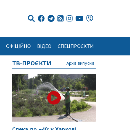
ОФІЦІЙНО
ВІДЕО
СПЕЦПРОЄКТИ
ТВ-ПРОЄКТИ
Архів випусків
Спека до +40: у Харкові