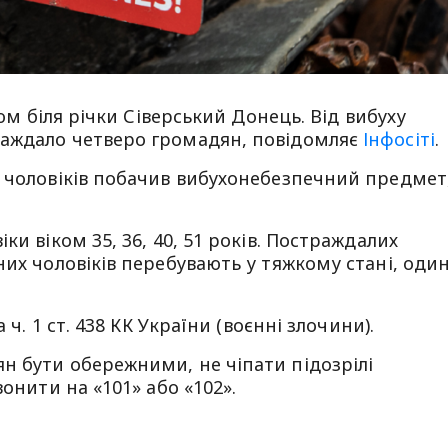
зюм біля річки Сіверський Донець. Від вибуху
раждало четверо громадян, повідомляє
Інфосіті
.
з чоловіків побачив вибухонебезпечний предмет
ки віком 35, 36, 40, 51 років. Постраждалих
них чоловіків перебувають у тяжкому стані, оди
 ч. 1 ст. 438 КК України (воєнні злочини).
н бути обережними, не чіпати підозрілі
онити на «101» або «102».