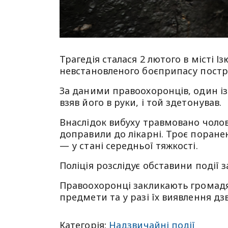
Трагедія сталася 2 лютого в місті І
невстановленого боєприпасу пост
За даними правоохоронців, один і
взяв його в руки, і той здетонував.
Внаслідок вибуху травмовано чолові
доправили до лікарні. Троє поране
— у стані середньої тяжкості.
Поліція розслідує обставини події за
Правоохоронці закликають громадя
предмети та у разі їх виявлення дзв
Категорія:
Надзвичайні події