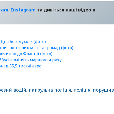
gram
,
Instagram
та дивіться наші відео в
 Дня Богодухова (фото)
 прифронтових міст та громад (фото)
очинок до Франції (фото)
ейбусів змінять маршрути руху
ад 55,5 тисячі євро
резий водій
,
патрульна поліція
,
поліція
,
порушив
sApp
egram
Share