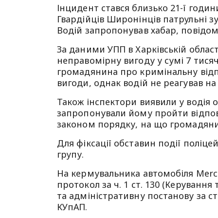
Інцидент стався близько 21-ї годин
Гвардійців Широнінців патрульні з
Водій запропонував хабар, повідо
За даними УПП в Харківській облас
неправомірну вигоду у сумі 7 тися
громадянина про кримінальну відп
вигоди, однак водій не реагував н
Також інспектори виявили у водія о
запропонували йому пройти відпові
законом порядку, на що громадяни
Для фіксації обставин події поліце
групу.
На кермувальника автомобіля Merc
протокол за ч. 1 ст. 130 (Керуванн
та адміністративну постанову за ст
КУпАП.