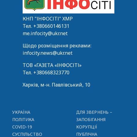
КНП "ІНФОСІТІ" ХМР
Тел.
+380660146131
me.infocity@ukr.net
Щодо розміщення реклами:
infocity.news@ukr.net
ТОВ «ГАЗЕТА «ІНФОСІТІ»
Тел.
+380668323770
Харків, м-н. Павлівський, 10
УКРАЇНА
ДЛЯ ЗВЕРНЕНЬ –
ПОЛІТИКА
ЗАПОБІГАННЯ
COVID-19
КОРУПЦІЇ
СУСПІЛЬСТВО
ПУБЛІЧНА