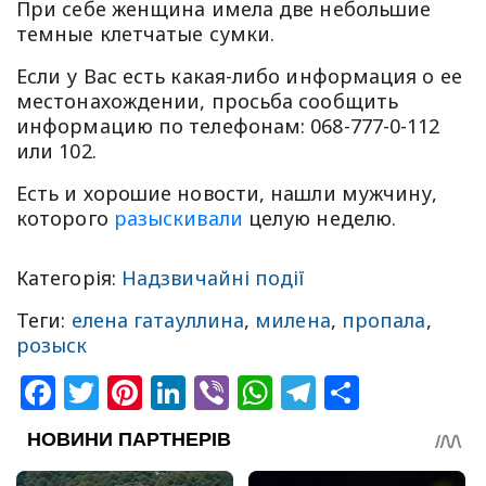
При себе женщина имела две небольшие
темные клетчатые сумки.
Если у Вас есть какая-либо информация о ее
местонахождении, просьба сообщить
информацию по телефонам: 068-777-0-112
или 102.
Есть и хорошие новости, нашли мужчину,
которого
разыскивали
целую неделю.
Категорія:
Надзвичайні події
Теги:
елена гатауллина
,
милена
,
пропала
,
розыск
Facebook
Twitter
Pinterest
LinkedIn
Viber
WhatsApp
Telegram
Share