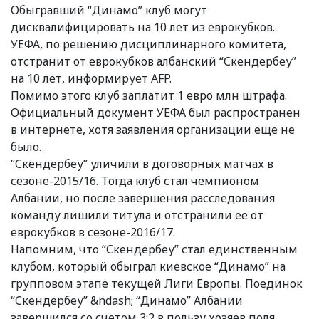
Обыгравший “Динамо” клуб могут
дисквалифицировать на 10 лет из еврокубков.
УЕФА, по решению дисциплинарного комитета,
отстранит от еврокубков албанский “Скендербеу”
на 10 лет, информирует AFP.
Помимо этого клуб заплатит 1 евро млн штрафа.
Официальный документ УЕФА был распространен
в интернете, хотя заявления организации еще не
было.
“Скендербеу” уличили в договорных матчах в
сезоне-2015/16. Тогда клуб стал чемпионом
Албании, но после завершения расследования
команду лишили титула и отстранили ее от
еврокубков в сезоне-2016/17.
Напомним, что “Скендербеу” стал единственным
клубом, который обыграл киевское “Динамо” на
групповом этапе текущей Лиги Европы. Поединок
“Скендербеу” &ndash; “Динамо” Албании
завершился со счетом 3:2 в пользу хозяев поля.