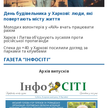
День будівельника у Харкові: люди, які
повертають місту життя
Молодих волонтерів у «AVA» вчать працювати
разом
Харків і Литва об’єднують зусилля проти
російської пропаганди
Спека до +40: у Харкові посилили догляд за
парками та клумбами
ГАЗЕТА “ІНФОСІТІ”
Архів випусків