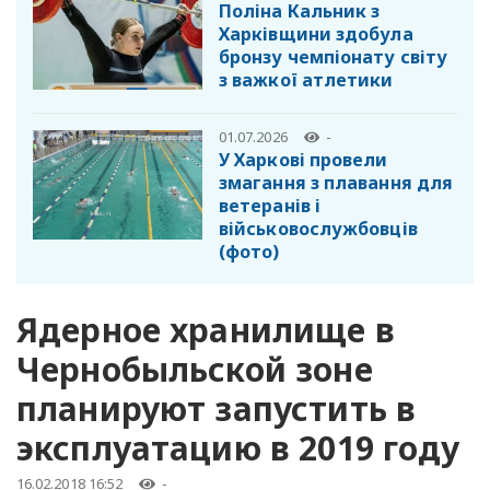
Поліна Кальник з
Харківщини здобула
бронзу чемпіонату світу
з важкої атлетики
01.07.2026
-
У Харкові провели
змагання з плавання для
ветеранів і
військовослужбовців
(фото)
Ядерное хранилище в
Чернобыльской зоне
планируют запустить в
эксплуатацию в 2019 году
16.02.2018 16:52
-