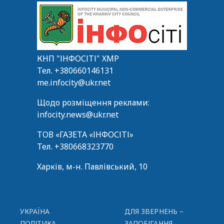
КНП "ІНФОСІТІ" ХМР
Тел.
+380660146131
me.infocity@ukr.net
Щодо розміщення реклами:
infocity.news@ukr.net
ТОВ «ГАЗЕТА «ІНФОСІТІ»
Тел.
+380668323770
Харків, м-н. Павлівський, 10
УКРАЇНА
ДЛЯ ЗВЕРНЕНЬ –
ПОЛІТИКА
ЗАПОБІГАННЯ