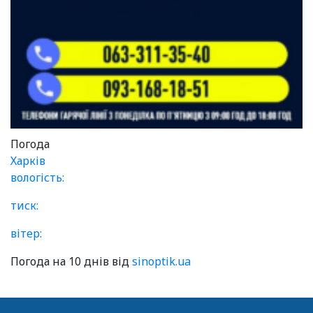
Погода
Харків
вологість:
тиск:
вітер:
Погода на 10 днів від
sinoptik.ua