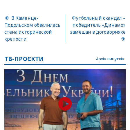
В Каменце-
Футбольный скандал –
Подольском обвалилась
победитель «Динамо»
стена исторической
замешан в договорняке
крепости
ТВ-ПРОЄКТИ
Архів випусків