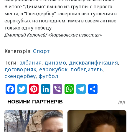
В итоге “Динамо” вышло из группы с первого
места, а “Скендербеу” завершил выступления в
еврокубках на последнем, имея в своем активе
только одну победу.
Дмитрий Колоней/ «Харьковские известия»
Категорія:
Спорт
Теги:
албания
,
динамо
,
дисквалификация
,
договорняк
,
еврокубок
,
победитель
,
скендербеу
,
футбол
Facebook
Twitter
Pinterest
LinkedIn
Viber
WhatsApp
Telegram
Share