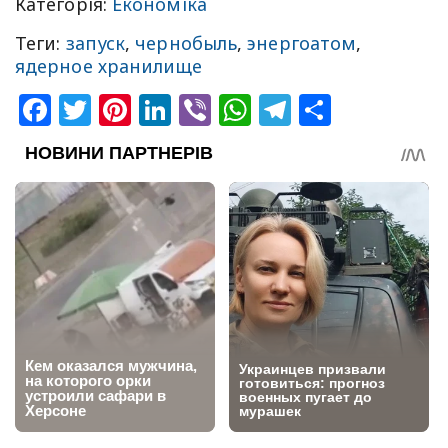
Категорія:
Економіка
Теги:
запуск
,
чернобыль
,
энергоатом
,
ядерное хранилище
Facebook
Twitter
Pinterest
LinkedIn
Viber
WhatsApp
Telegram
Share