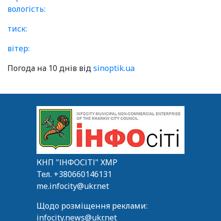
вологість:
тиск:
вітер:
Погода на 10 днів від
sinoptik.ua
КНП "ІНФОСІТІ" ХМР
Тел.
+380660146131
me.infocity@ukr.net
Щодо розміщення реклами:
infocity.news@ukr.net