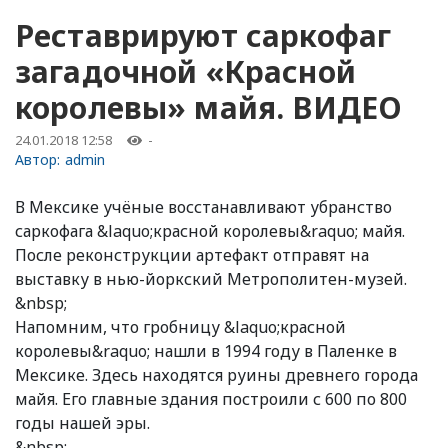
Реставрируют саркофаг
загадочной «Красной
королевы» майя. ВИДЕО
24.01.2018 12:58
-
Автор:
admin
В Мексике учёные восстанавливают убранство
саркофага &laquo;красной королевы&raquo; майя.
После реконструкции артефакт отправят на
выставку в нью-йоркский Метрополитен-музей.
&nbsp;
Напомним, что гробницу &laquo;красной
королевы&raquo; нашли в 1994 году в Паленке в
Мексике. Здесь находятся руины древнего города
майя. Его главные здания построили с 600 по 800
годы нашей эры.
&nbsp;