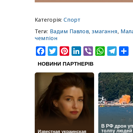
Категорія:
Спорт
Теги:
Вадим Павлов
,
змагання
,
Мала
чемпіон
Facebook
Twitter
Pinterest
LinkedIn
Viber
What
Tel