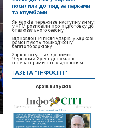
посилили догляд за парками
та клумбами
Як Харків переживе наступну зиму:
у ХТМ розповіли про підготовку до
опалювального сезону
Відновлення після ударів: у Харкові
ремонтують пошкоджену
багатоповерхівку
Харків готується до зими:
Червоний Хрест допомагає
генераторами та обладнанням
ГАЗЕТА “ІНФОСІТІ”
Архів випусків