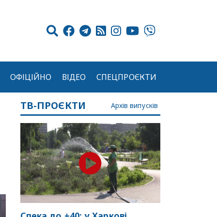
ОФІЦІЙНО
ВІДЕО
СПЕЦПРОЄКТИ
ТВ-ПРОЄКТИ
Архів випусків
Спека до +40: у Харкові