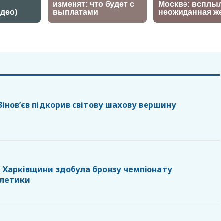
 Зінов’єв підкорив світову шахову вершину
з Харківщини здобула бронзу чемпіонату
тлетики