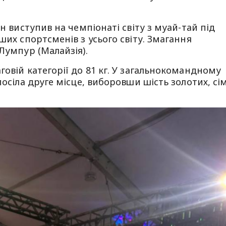
ін виступив на чемпіонаті світу з муай-тай під
ших спортсменів з усього світу. Змагання
Лумпур (Малайзія).
говій категорії до 81 кг. У загальнокомандному
посіла друге місце, виборовши шість золотих, сі