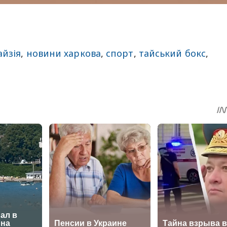
йзія
,
новини харкова
,
спорт
,
тайський бокс
,
sApp
egram
Share