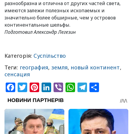
разнообразна и отлична от других частей света,
имеются залежи полезных ископаемых и
значительно более обширные, чем у островов
континентальные шельфы.
Подготовил Александр Легезин
Категорія:
Суспільство
Теги:
география
,
земля
,
новый континент
,
сенсация
Facebook
Twitter
Pinterest
LinkedIn
Viber
WhatsApp
Telegram
Share