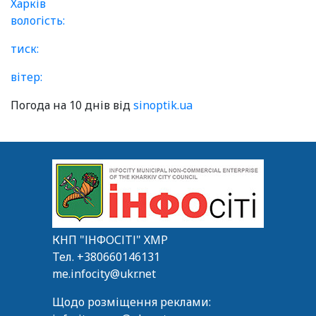
Харків
вологість:
тиск:
вітер:
Погода на 10 днів від
sinoptik.ua
КНП "ІНФОСІТІ" ХМР
Тел.
+380660146131
me.infocity@ukr.net
Щодо розміщення реклами: