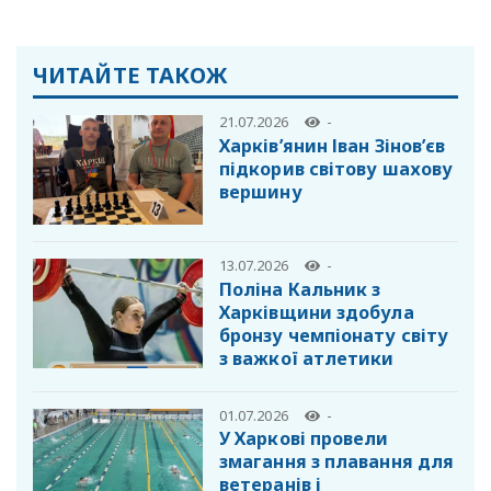
ЧИТАЙТЕ ТАКОЖ
21.07.2026
-
Харків’янин Іван Зінов’єв
підкорив світову шахову
вершину
13.07.2026
-
Поліна Кальник з
Харківщини здобула
бронзу чемпіонату світу
з важкої атлетики
01.07.2026
-
У Харкові провели
змагання з плавання для
ветеранів і