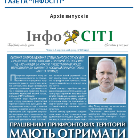
ГАЗЕТА “ІНФОСІТІ”
Архів випусків