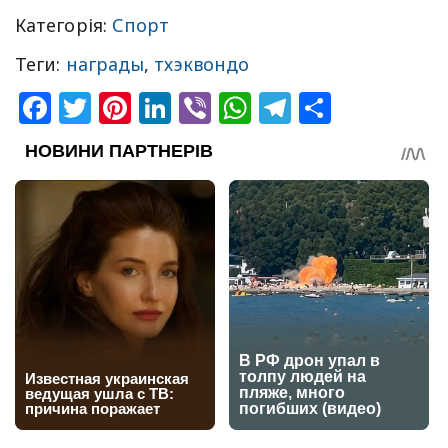
Категорія:
Спорт
Теги:
награды
,
тхэквондо
Facebook
Twitter
Pinterest
LinkedIn
Viber
WhatsApp
Telegram
Share