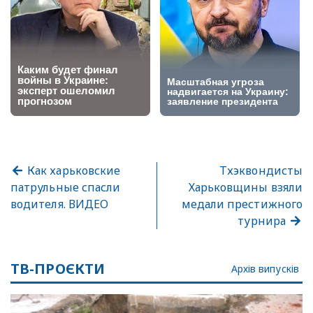
Как харьковские
Тхэквондисты
патрульные спасли
Харьковщины взяли
водителя. ВИДЕО
медали престижного
турнира
ТВ-ПРОЄКТИ
Архів випусків