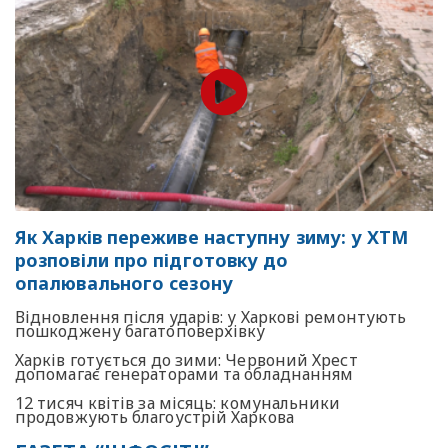
Як Харків переживе наступну зиму: у ХТМ
розповіли про підготовку до
опалювального сезону
Відновлення після ударів: у Харкові ремонтують
пошкоджену багатоповерхівку
Харків готується до зими: Червоний Хрест
допомагає генераторами та обладнанням
12 тисяч квітів за місяць: комунальники
продовжують благоустрій Харкова