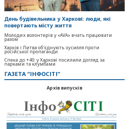
День будівельника у Харкові: люди, які
повертають місту життя
Молодих волонтерів у «AVA» вчать працювати
разом
Харків і Литва об’єднують зусилля проти
російської пропаганди
Спека до +40: у Харкові посилили догляд за
парками та клумбами
ГАЗЕТА “ІНФОСІТІ”
Архів випусків