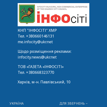
КНП "ІНФОСІТІ" ХМР
Тел.
+380660146131
me.infocity@ukr.net
Щодо розміщення реклами:
infocity.news@ukr.net
ТОВ «ГАЗЕТА «ІНФОСІТІ»
Тел.
+380668323770
Харків, м-н. Павлівський, 10
УКРАЇНА
ДЛЯ ЗВЕРНЕНЬ –