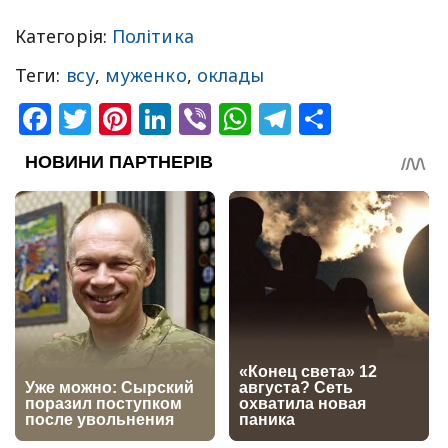
Категорія:
Політика
Теги:
всу
,
муженко
,
оклады
Facebook
Twitter
Pinterest
LinkedIn
Viber
WhatsApp
Telegram
Share