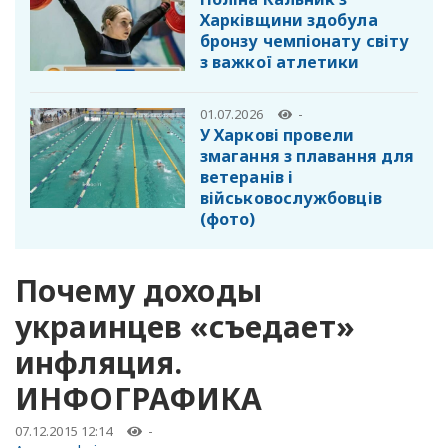
Харківщини здобула
бронзу чемпіонату світу
з важкої атлетики
01.07.2026
-
У Харкові провели
змагання з плавання для
ветеранів і
військовослужбовців
(фото)
Почему доходы
украинцев «съедает»
инфляция.
ИНФОГРАФИКА
07.12.2015 12:14
-