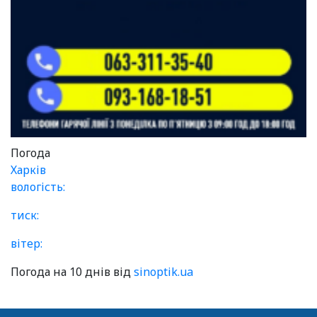
Погода
Харків
вологість:
тиск:
вітер:
Погода на 10 днів від
sinoptik.ua