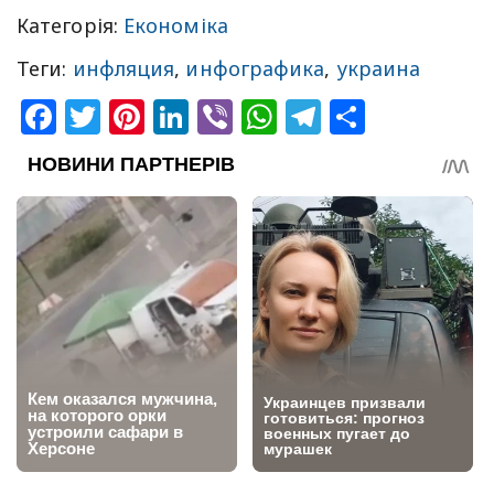
Категорія:
Економіка
Теги:
инфляция
,
инфографика
,
украина
Facebook
Twitter
Pinterest
LinkedIn
Viber
WhatsApp
Telegram
Share