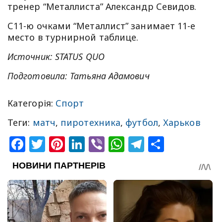
тренер “Металлиста” Александр Севидов.
С11-ю очками “Металлист” занимает 11-е
место в турнирной таблице.
Источник: STATUS QUO
Подготовила: Татьяна Адамович
Категорія:
Спорт
Теги:
матч
,
пиротехника
,
футбол
,
Харьков
Facebook
Twitter
Pinterest
LinkedIn
Viber
WhatsApp
Telegram
Share