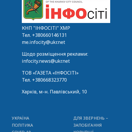
КНП "ІНФОСІТІ" ХМР
Тел.
+380660146131
me.infocity@ukr.net
Щодо розміщення реклами:
infocity.news@ukr.net
ТОВ «ГАЗЕТА «ІНФОСІТІ»
Тел.
+380668323770
Харків, м-н. Павлівський, 10
УКРАЇНА
ДЛЯ ЗВЕРНЕНЬ –
ПОЛІТИКА
ЗАПОБІГАННЯ