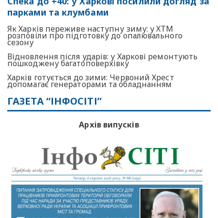
Спека до +40: у Харкові посилили догляд за
парками та клумбами
Як Харків переживе наступну зиму: у ХТМ
розповіли про підготовку до опалювального
сезону
Відновлення після ударів: у Харкові ремонтують
пошкоджену багатоповерхівку
Харків готується до зими: Червоний Хрест
допомагає генераторами та обладнанням
ГАЗЕТА “ІНФОСІТІ”
Архів випусків