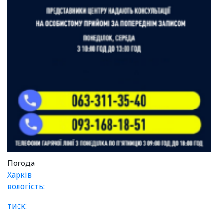
Погода
Харків
вологість:
тиск: