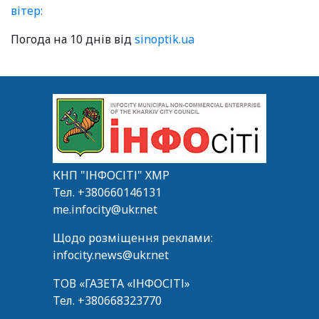
вітер:
Погода на 10 днів від
sinoptik.ua
КНП "ІНФОСІТІ" ХМР
Тел.
+380660146131
me.infocity@ukr.net
Щодо розміщення реклами:
infocity.news@ukr.net
ТОВ «ГАЗЕТА «ІНФОСІТІ»
Тел.
+380668323770