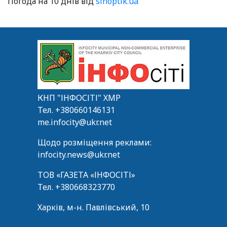
Погода на 10 днів від
sinoptik.ua
КНП "ІНФОСІТІ" ХМР
Тел.
+380660146131
me.infocity@ukr.net
Щодо розміщення реклами:
infocity.news@ukr.net
ТОВ «ГАЗЕТА «ІНФОСІТІ»
Тел.
+380668323770
Харків, м-н. Павлівський, 10