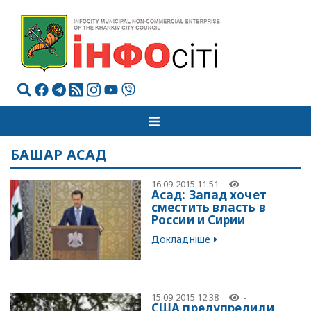
БАШАР АСАД
16.09.2015 11:51
-
Асад: Запад хочет
сместить власть в
России и Сирии
Докладніше
15.09.2015 12:38
-
США предупредили