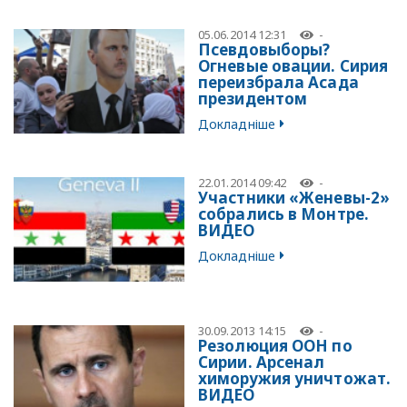
05.06.2014 12:31
-
Псевдовыборы?
Огневые овации. Сирия
переизбрала Асада
президентом
Докладніше
22.01.2014 09:42
-
Участники «Женевы-2»
собрались в Монтре.
ВИДЕО
Докладніше
30.09.2013 14:15
-
Резолюция ООН по
Сирии. Арсенал
химоружия уничтожат.
ВИДЕО