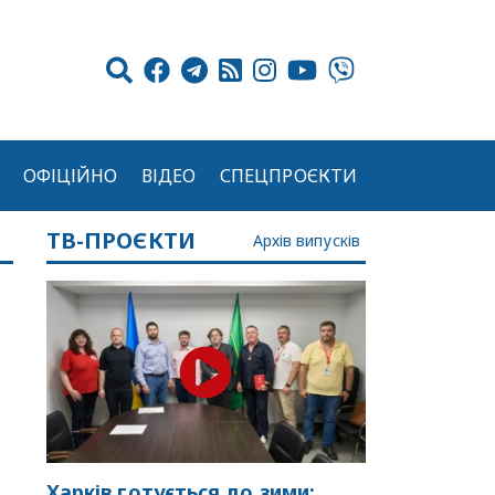
ОФІЦІЙНО
ВІДЕО
СПЕЦПРОЄКТИ
ТВ-ПРОЄКТИ
Архів випусків
Харків готується до зими: