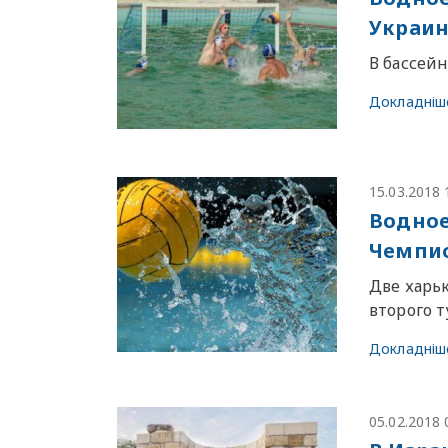
Украи
В бассей
Докладніш
15.03.2018 
Водное
Чемпи
Две харь
второго 
Докладніш
05.02.2018 