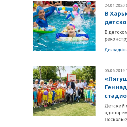
24.01.2020 
В Харь
детско
В детско
реконстр
Докладніш
05.06.2019 
«Лягуш
Геннад
стадио
Детский 
одноврем
Поскольку