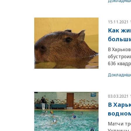
Докладніш
15.11.2021 
Как жи
больши
В Харько
обустрои
636 квад
Докладніш
03.03.2021 
В Харь
водном
Матчи тре
Украины 