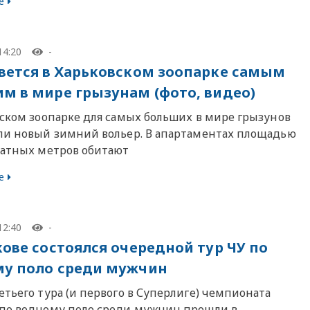
е
14:20
-
вется в Харьковском зоопарке самым
м в мире грызунам (фото, видео)
вском зоопарке для самых больших в мире грызунов
ли новый зимний вольер. В апартаментах площадью
ратных метров обитают
е
12:40
-
кове состоялся очередной тур ЧУ по
у поло среди мужчин
тьего тура (и первого в Суперлиге) чемпионата
по водному поло среди мужчин прошли в