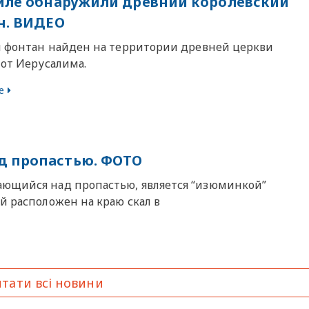
иле обнаружили древний королевский
н. ВИДЕО
и фонтан найден на территории древней церкви
 от Иерусалима.
е
д пропастью. ФОТО
ающийся над пропастью, является “изюминкой”
й расположен на краю скал в
тати всі новини