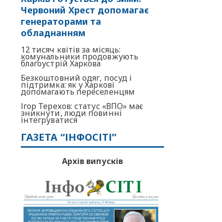
Червоний Хрест допомагає
генераторами та
обладнанням
12 тисяч квітів за місяць:
комунальники продовжують
благоустрій Харкова
Безкоштовний одяг, посуд і
підтримка: як у Харкові
допомагають переселенцям
Ігор Терехов: статус «ВПО» має
зникнути, люди повинні
інтегруватися
ГАЗЕТА “ІНФОСІТІ”
Архів випусків