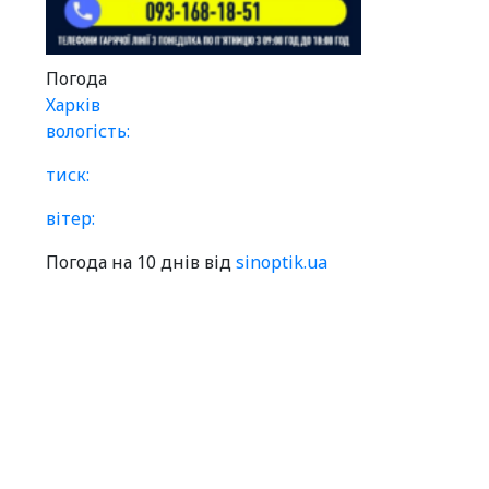
Погода
Харків
вологість:
тиск:
вітер:
Погода на 10 днів від
sinoptik.ua