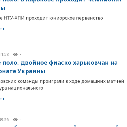
ны
не НТУ-ХПИ проходит юниорское первенство
е
11:58
-
 поло. Двойное фиаско харьковчан на
онате Украины
ковских команды проиграли в ходе домашних матчей
тура национального
е
09:56
-