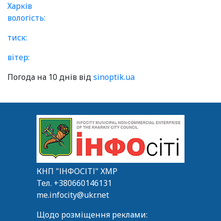
Харків
вологість:
тиск:
вітер:
Погода на 10 днів від
sinoptik.ua
КНП "ІНФОСІТІ" ХМР
Тел.
+380660146131
me.infocity@ukr.net
Щодо розміщення реклами: