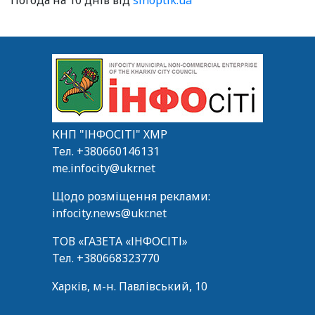
Погода на 10 днів від
sinoptik.ua
КНП "ІНФОСІТІ" ХМР
Тел.
+380660146131
me.infocity@ukr.net
Щодо розміщення реклами:
infocity.news@ukr.net
ТОВ «ГАЗЕТА «ІНФОСІТІ»
Тел.
+380668323770
Харків, м-н. Павлівський, 10