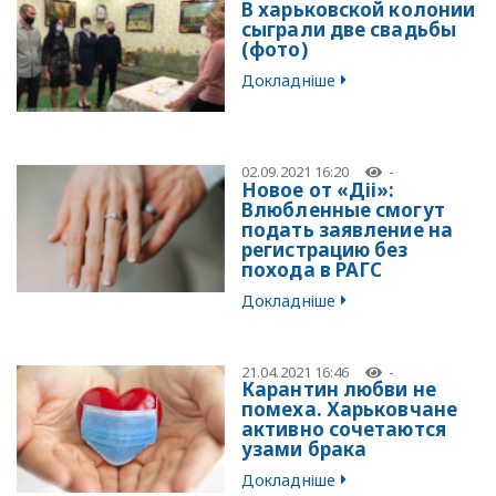
В харьковской колонии
сыграли две свадьбы
(фото)
Докладніше
02.09.2021 16:20
-
Новое от «Діі»:
Влюбленные смогут
подать заявление на
регистрацию без
похода в РАГС
Докладніше
21.04.2021 16:46
-
Карантин любви не
помеха. Харьковчане
активно сочетаются
узами брака
Докладніше