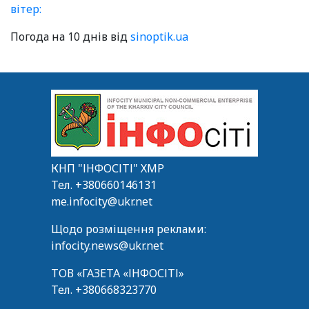
вітер:
Погода на 10 днів від
sinoptik.ua
КНП "ІНФОСІТІ" ХМР
Тел.
+380660146131
me.infocity@ukr.net
Щодо розміщення реклами:
infocity.news@ukr.net
ТОВ «ГАЗЕТА «ІНФОСІТІ»
Тел.
+380668323770