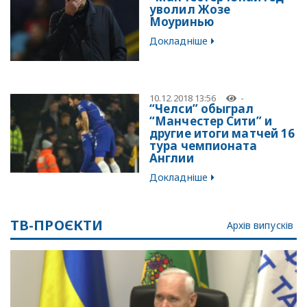
уволил Жозе
Моуринью
Докладніше
10.12.2018 13:56
-
“Челси” обыграл
“Манчестер Сити” и
другие итоги матчей 16
тура чемпионата
Англии
Докладніше
ТВ-ПРОЄКТИ
Архів випусків