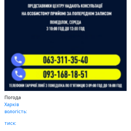
Погода
Харків
вологість:
тиск: