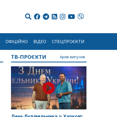
ОФІЦІЙНО
ВІДЕО
СПЕЦПРОЄКТИ
ТВ-ПРОЄКТИ
Архів випусків
День будівельника у Харкові: