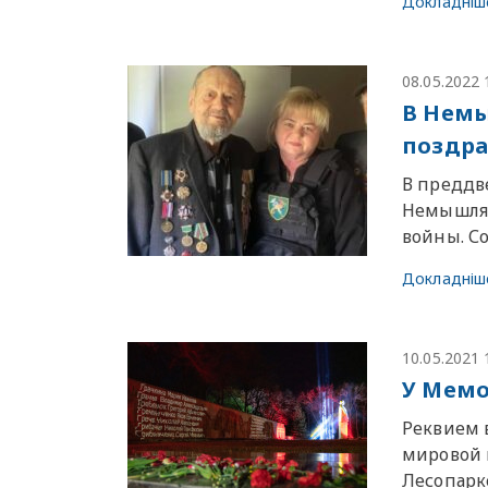
Докладніш
08.05.2022 
В Немы
поздра
В преддв
Немышлян
войны. Со
Докладніш
10.05.2021 
У Мемо
Реквием 
мировой 
Лесопарк