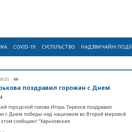
ИКА
COVID-19
СУСПІЛЬСТВО
НАДЗВИЧАЙНІ ПОДІЇ
08:55
-
рькова поздравил горожан с Днем
ы
кий городской голова Игорь Терехов поздравил
ан с Днем победы над нацизмом во Второй мировой
б этом сообщают “Харьковские