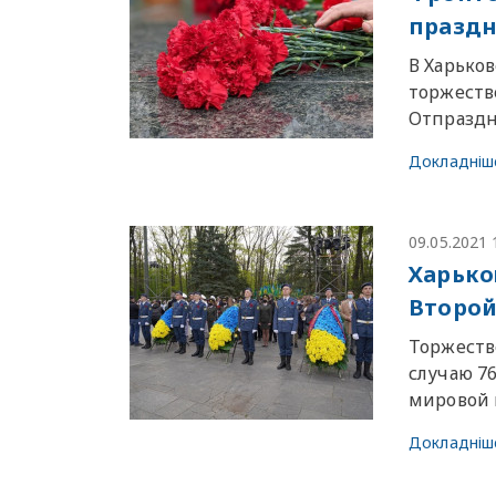
праздн
В Харько
торжеств
Отпраздн
Докладніш
09.05.2021 
Харько
Второй
Торжеств
случаю 7
мировой в
Докладніш