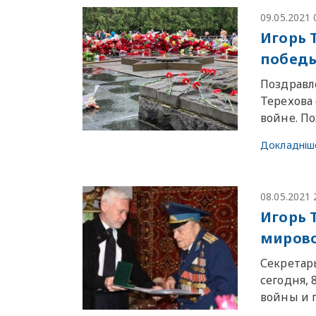
09.05.2021 
Игорь 
побед
Поздравле
Терехова
войне. П
Докладніш
08.05.2021 
Игорь 
мирово
Секретарь
сегодня, 
войны и 