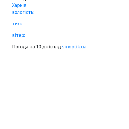
Харків
вологість:
тиск:
вітер:
Погода на 10 днів від
sinoptik.ua