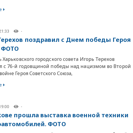
е
21:33
-
Терехов поздравил с Днем победы Героя
 ФОТО
 Харьковского городского совета Игорь Терехов
л с 76-й годовщиной победы над нацизмом во Второй
ойне Героя Советского Союза,
е
19:00
-
кове прошла выставка военной техники
оавтомобилей. ФОТО