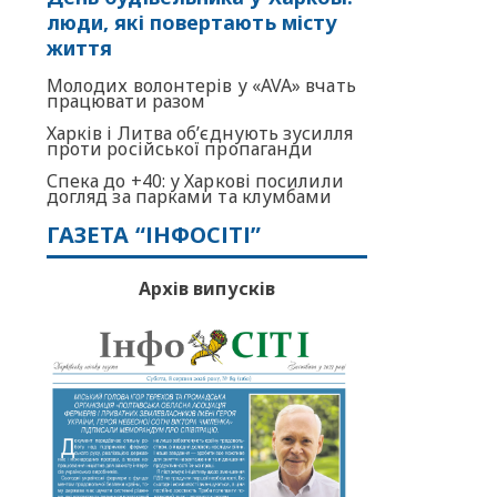
люди, які повертають місту
життя
Молодих волонтерів у «AVA» вчать
працювати разом
Харків і Литва об’єднують зусилля
проти російської пропаганди
Спека до +40: у Харкові посилили
догляд за парками та клумбами
ГАЗЕТА “ІНФОСІТІ”
Архів випусків