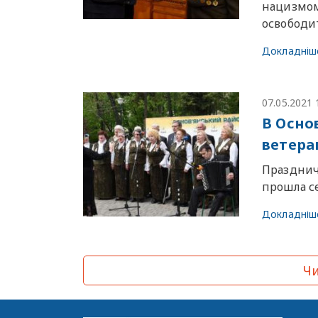
нацизмом
освободи
Докладніш
07.05.2021 
В Осно
ветера
Празднич
прошла се
Докладніш
Чи