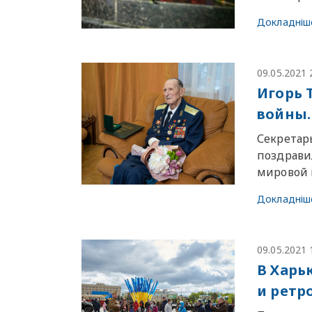
Докладніш
09.05.2021 
Игорь 
войны.
Секретарь
поздрави
мировой в
Докладніш
09.05.2021 
В Харь
и ретр