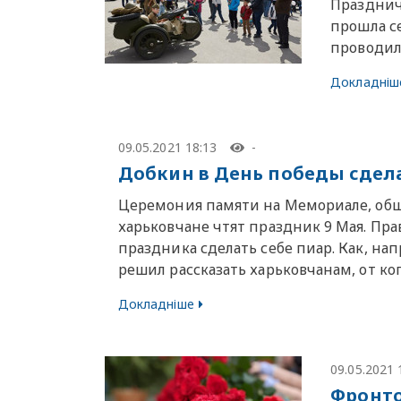
Празднич
прошла се
проводил
Докладніш
09.05.2021 18:13
-
Добкин в День победы сдел
Церемония памяти на Мемориале, обще
харьковчане чтят праздник 9 Мая. Пр
праздника сделать себе пиар. Как, н
решил рассказать харьковчанам, от ко
Докладніше
09.05.2021 
Фронто