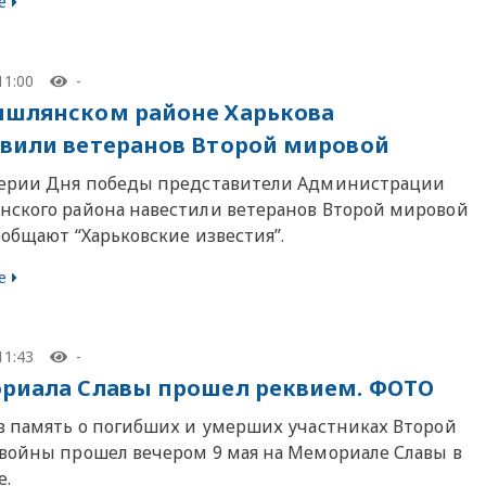
е
11:00
-
шлянском районе Харькова
вили ветеранов Второй мировой
ерии Дня победы представители Администрации
ского района навестили ветеранов Второй мировой
общают “Харьковские известия”.
е
11:43
-
риала Славы прошел реквием. ФОТО
в память о погибших и умерших участниках Второй
войны прошел вечером 9 мая на Мемориале Славы в
е.