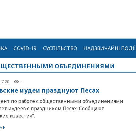
ИКА
COVID-19
СУСПІЛЬСТВО
НАДЗВИЧАЙНІ ПОДІЇ
 ОБЩЕСТВЕННЫМИ ОБЪЕДИНЕНИЯМИ
17:20
-
вские иудеи празднуют Песах
ент по работе с общественными объединениями
яет иудеев с праздником Песах. Сообщают
кие известия”.
е