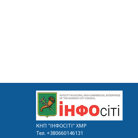
КНП "ІНФОСІТІ" ХМР
Тел.
+380660146131