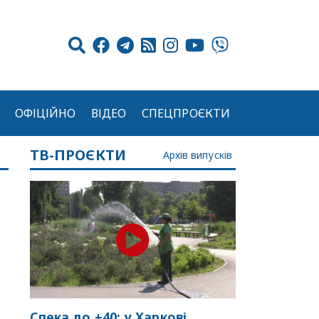
ОФІЦІЙНО
ВІДЕО
СПЕЦПРОЄКТИ
ТВ-ПРОЄКТИ
Архів випусків
Спека до +40: у Харкові