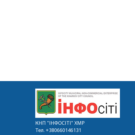
КНП "ІНФОСІТІ" ХМР
Тел.
+380660146131