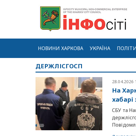
НОВИНИ ХАРКОВА
УКРАЇНА
ПОЛІТ
ДЕРЖЛІСГОСП
28.04.2026 
На Хар
хабарі
СБУ та На
держлісго
Повідомля