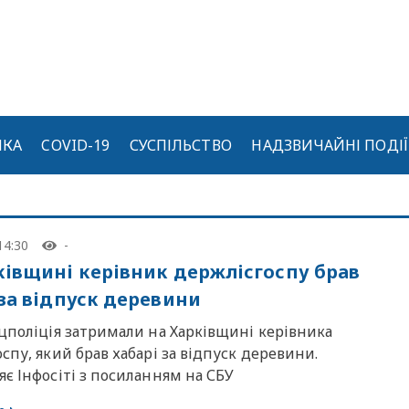
ИКА
COVID-19
СУСПІЛЬСТВО
НАДЗВИЧАЙНІ ПОДІЇ
14:30
-
ківщині керівник держлісгоспу брав
 за відпуск деревини
цполіція затримали на Харківщині керівника
спу, який брав хабарі за відпуск деревини.
є Інфосіті з посиланням на СБУ