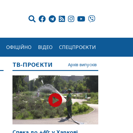
ОФІЦІЙНО
ВІДЕО
СПЕЦПРОЄКТИ
ТВ-ПРОЄКТИ
Архів випусків
Спека до +40: у Харкові