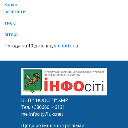
Харків
вологість:
тиск:
вітер:
Погода на 10 днів від
sinoptik.ua
КНП "ІНФОСІТІ" ХМР
Тел.
+380660146131
me.infocity@ukr.net
Щодо розміщення реклами: