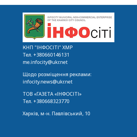
КНП "ІНФОСІТІ" ХМР
Тел.
+380660146131
me.infocity@ukr.net
Щодо розміщення реклами:
infocity.news@ukr.net
ТОВ «ГАЗЕТА «ІНФОСІТІ»
Тел.
+380668323770
Харків, м-н. Павлівський, 10