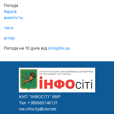
Погода
Харків
вологість:
тиск:
вітер:
Погода на 10 днів від
sinoptik.ua
КНП "ІНФОСІТІ" ХМР
Тел.
+380660146131
me.infocity@ukr.net