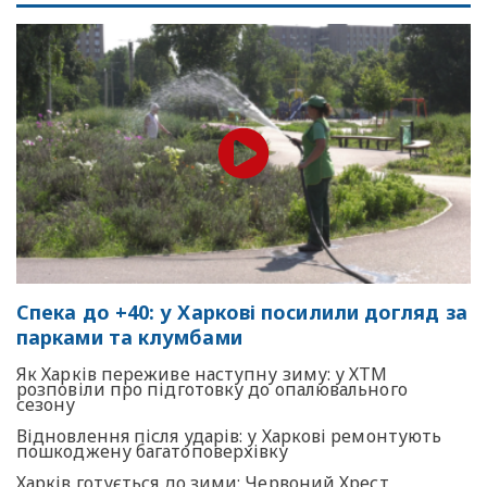
Спека до +40: у Харкові посилили догляд за
парками та клумбами
Як Харків переживе наступну зиму: у ХТМ
розповіли про підготовку до опалювального
сезону
Відновлення після ударів: у Харкові ремонтують
пошкоджену багатоповерхівку
Харків готується до зими: Червоний Хрест