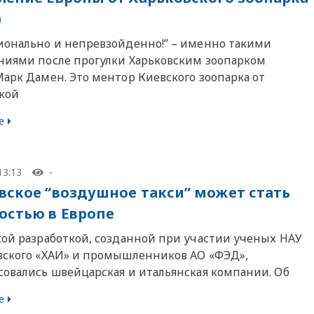
)
ионально и непревзойденно!” – именно такими
ниями после прогулки Харьковским зоопарком
Марк Дамен. Это ментор Киевского зоопарка от
кой
е
13:13
-
вское “воздушное такси” может стать
остью в Европе
кой разработкой, созданной при участии ученых НАУ
вского «ХАИ» и промышленников АО «ФЭД»,
совались швейцарская и итальянская компании. Об
е