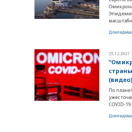
Омикрона
Эпидемио
масштабн
Докладніш
25.12.2021 
“Омикр
страны
(видео
По плане
ужесточа
COVID-19.
Докладніш