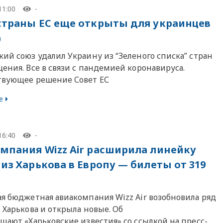
11:00
-
страны ЕС еще открыты для украинцев
)
ий союз удалил Украину из “Зеленого списка” стран
ения. Все в связи с пандемией коронавируса.
твующее решение Совет ЕС
е
16:40
-
мпания Wizz Air расширила линейку
 из Харькова в Европу — билеты от 319
ая бюджетная авиакомпания Wizz Air возобновила ряд
 Харькова и открыла новые. Об
щают «Харьковские известия» со ссылкой на пресс-