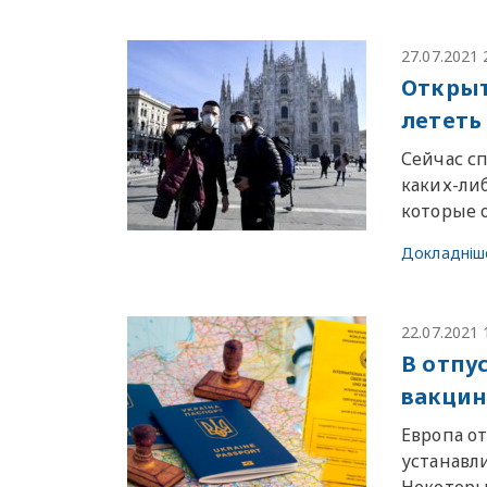
27.07.2021 
Открыт
лететь 
Сейчас с
каких-ли
которые 
Докладніш
22.07.2021 
В отпу
вакцин
Европа о
устанавл