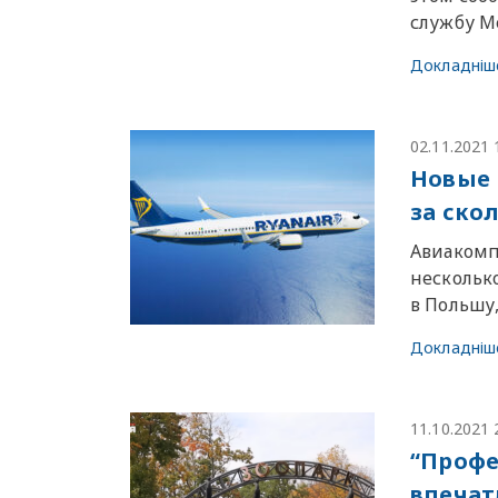
службу М
Докладніш
02.11.2021 
Новые 
за ско
Авиакомпа
несколько
в Польшу
Докладніш
11.10.2021 
“Профе
впечат