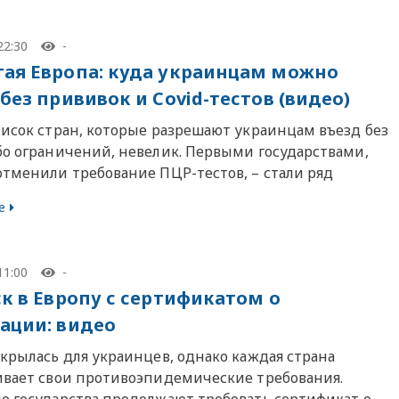
22:30
-
ая Европа: куда украинцам можно
без прививок и Covid-тестов (видео)
писок стран, которые разрешают украинцам въезд без
бо ограничений, невелик. Первыми государствами,
отменили требование ПЦР-тестов, – стали ряд
е
11:00
-
ск в Европу с сертификатом о
ации: видео
ткрылась для украинцев, однако каждая страна
ивает свои противоэпидемические требования.