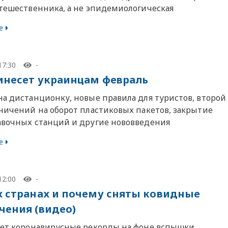
утешественника, а не эпидемиологическая
е
17:30
-
инесет украинцам февраль
на дистанционку, новые правила для туристов, второй
аничений на оборот пластиковых пакетов, закрытие
авочных станций и другие нововведения
е
12:00
-
х странах и почему сняты ковидные
чения (видео)
ьет коронавирусные рекорды на фоне вспышки