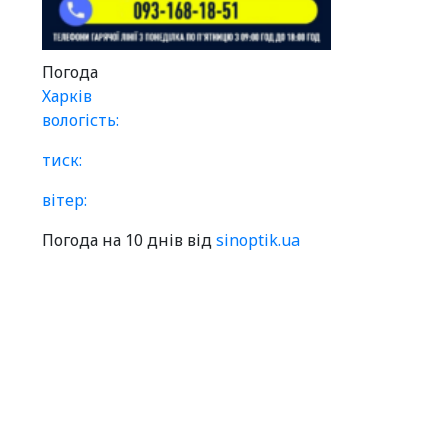
Погода
Харків
вологість:
тиск:
вітер:
Погода на 10 днів від
sinoptik.ua