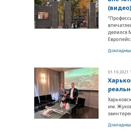
(видео
“Професс
впечатле
делился 
Европейс
Докладніш
01.10.2021 
Харько
реальн
Харьковс
им. Жуко
заинтере
Докладніш