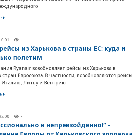
еждународного
е
10:01
-
рейсы из Харькова в страны ЕС: куда и
лько полетим
ния Ryanair возобновляет рейсы из Харькова в
 стран Евросоюза. В частности, возобновляются рейсы
, Италию, Литву и Венгрию.
е
22:00
-
ссионально и непревзойденно!” –
ление Европы от Харьковского зоопарка