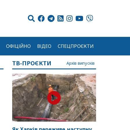
ОФІЦІЙНО
ВІДЕО
СПЕЦПРОЄКТИ
ТВ-ПРОЄКТИ
Архів випусків
Як Харків переживе наступну