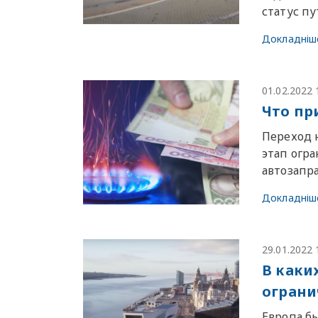
статус п
Докладніш
01.02.2022 
Что пр
Переход 
этап огр
автозапр
Докладніш
29.01.2022 
В каки
ограни
Европа б