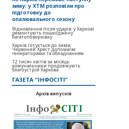
зиму: у ХТМ розповіли про
підготовку до
опалювального сезону
Відновлення після ударів: у Харкові
ремонтують пошкоджену
багатоповерхівку
Харків готується до зими:
Червоний Хрест допомагає
генераторами та обладнанням
12 тисяч квітів за місяць:
комунальники продовжують
благоустрій Харкова
ГАЗЕТА “ІНФОСІТІ”
Архів випусків